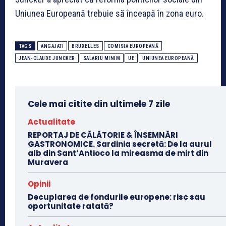
Uniunea Europeană trebuie să înceapă în zona euro.
TAGS
ANGAJATI
BRUXELLES
COMISIA EUROPEANĂ
JEAN-CLAUDE JUNCKER
SALARIU MINIM
UE
UNIUNEA EUROPEANĂ
Cele mai citite din ultimele 7 zile
Actualitate
REPORTAJ DE CĂLĂTORIE & ÎNSEMNĂRI
GASTRONOMICE. Sardinia secretă: De la aurul
alb din Sant’Antioco la mireasma de mirt din
Muravera
Opinii
Decuplarea de fondurile europene: risc sau
oportunitate ratată?