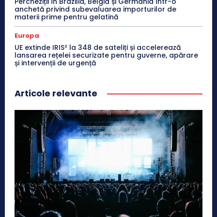
Percheziții în Brazilia, Belgia și Germania într-o
anchetă privind subevaluarea importurilor de
materii prime pentru gelatină
Europa
UE extinde IRIS² la 348 de sateliți și accelerează
lansarea rețelei securizate pentru guverne, apărare
și intervenții de urgență
Articole relevante