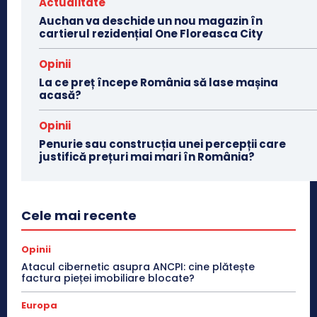
Actualitate
Auchan va deschide un nou magazin în
cartierul rezidențial One Floreasca City
Opinii
La ce preț începe România să lase mașina
acasă?
Opinii
Penurie sau construcția unei percepții care
justifică prețuri mai mari în România?
Cele mai recente
Opinii
Atacul cibernetic asupra ANCPI: cine plătește
factura pieței imobiliare blocate?
Europa