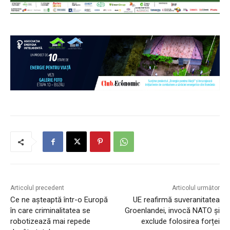
Articolul precedent
Articolul următor
Ce ne așteaptă într-o Europă
UE reafirmă suveranitatea
în care criminalitatea se
Groenlandei, invocă NATO și
robotizează mai repede
exclude folosirea forței