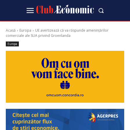
Acasă
Europa
UE avertizează că va răspunde amenințărilor
comerciale ale SUA privind Groenlanda
Europa