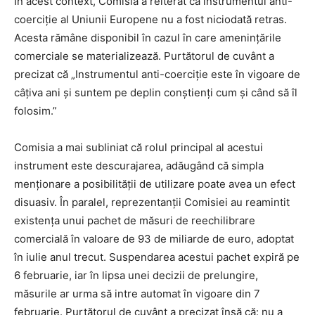
În acest context, Comisia a reiterat că instrumentul anti-
coerciție al Uniunii Europene nu a fost niciodată retras.
Acesta rămâne disponibil în cazul în care amenințările
comerciale se materializează. Purtătorul de cuvânt a
precizat că „Instrumentul anti-coerciție este în vigoare de
câțiva ani și suntem pe deplin conștienți cum și când să îl
folosim.”
Comisia a mai subliniat că rolul principal al acestui
instrument este descurajarea, adăugând că simpla
menționare a posibilității de utilizare poate avea un efect
disuasiv. În paralel, reprezentanții Comisiei au reamintit
existența unui pachet de măsuri de reechilibrare
comercială în valoare de 93 de miliarde de euro, adoptat
în iulie anul trecut. Suspendarea acestui pachet expiră pe
6 februarie, iar în lipsa unei decizii de prelungire,
măsurile ar urma să intre automat în vigoare din 7
februarie. Purtătorul de cuvânt a precizat însă că: nu a