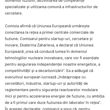
domeniul fuziunii, dezvoltarea de competențe
specializate și utilizarea comună a infrastructurilor de
cercetare.
Comisia afirmă că Uniunea Europeană urmărește
conectarea la rețea a primei centrale comerciale de
fuziune. Comisarul pentru startup-uri, cercetare și
inovare, Ekaterina Zaharieva, a declarat că Uniunea
Europeană „vrea să conducă lumea în domeniul
tehnologiilor nucleare inovatoare, care vor fi esențiale
pentru asigurarea independenței noastre energetice, a
competitivității și a decarbonizării”. Ea a adăugat că
executivul european lucrează „îndeaproape cu
cercetători, industrie, startup-uri și autorități de
reglementare pentru siguranța reactoarelor modulare
mici și pentru accelerarea energiei de fuziune, cu ambiția
de a fi primul care duce fuziunea din laborator în rețea”.
În aceeași declarație, comisarul a spus că, pentru