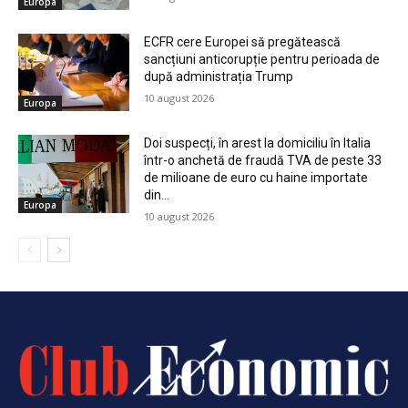
Europa
ECFR cere Europei să pregătească
sancțiuni anticorupție pentru perioada de
după administrația Trump
10 august 2026
Europa
Doi suspecți, în arest la domiciliu în Italia
într-o anchetă de fraudă TVA de peste 33
de milioane de euro cu haine importate
din...
Europa
10 august 2026