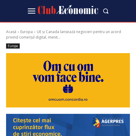
Acasă
Europa
UE și Canada lansează negocieri pentru un acord
privind comerțul digital, menit...
Europa