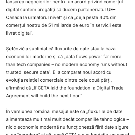
lansarea negocierilor pentru un acord privind comerțul
digital suntem pregătiți să ducem parteneriatul UE–
Canada la următorul nivel” și că „deja peste 40% din
comerțul nostru de 51 miliarde de euro în servicii este
livrat digital”.
Șefčovič a subliniat că fluxurile de date stau la baza
economiilor moderne și că „data flows power far more
than tech companies – no modern economy runs without
trusted, secure data”. El a comparat noul acord cu
evoluția relației comerciale dintre cele două părți,
afirmând că „If CETA laid the foundation, a Digital Trade
Agreement will build the next floor.”
În versiunea română, mesajul este că „fluxurile de date
alimentează mult mai mult decât companiile tehnologice –
nicio economie modernă nu funcționează fără date sigure
și de încredere” și că „dacă CETA a pus fundația, un acord