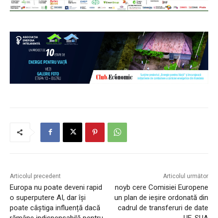
Articolul precedent
Articolul următor
Europa nu poate deveni rapid
noyb cere Comisiei Europene
o superputere AI, dar își
un plan de ieșire ordonată din
poate câștiga influență dacă
cadrul de transferuri de date
rămâne indispensabilă pentru
UE-SUA