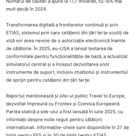
Numărul de căutări a ajuns la 17,7 miliarde, cu 18% mai
mult decât în 2024.
Transformarea digitală a frontierelor continuă și prin
ETIAS, sistemul prin care cetățenii din țări terțe scutiți de
viză vor avea nevoie de o autorizație electronică înainte
de călătorie. În 2025, eu-LISA a lansat testarea de
conformitate pentru funcționalitățile de bază, a actualizat
simulatorul central și a început dezvoltarea unor
instrumente de suport, inclusiv chatbotul și instrumentul
de sprijin pentru cetățenii din țări terțe.
Raportul menționează și site-ul public Travel to Europe,
dezvoltat împreună cu Frontex și Comisia Europeană.
Partea statică a site-ului a fost lansată în iulie 2025, cu
informații despre noile reguli pentru călătorii
internaționali. Informațiile-cheie sunt disponibile în 27 de
limbi pentru EES și în 30 de limbi pentru ETIAS.