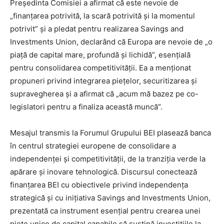
Președinta Comisiei a afirmat că este nevoie de
„finanțarea potrivită, la scară potrivită și la momentul
potrivit” și a pledat pentru realizarea Savings and
Investments Union, declarând că Europa are nevoie de „o
piață de capital mare, profundă și lichidă”, esențială
pentru consolidarea competitivității. Ea a menționat
propuneri privind integrarea piețelor, securitizarea și
supravegherea și a afirmat că „acum mă bazez pe co-
legislatori pentru a finaliza această muncă”.
Mesajul transmis la Forumul Grupului BEI plasează banca
în centrul strategiei europene de consolidare a
independenței și competitivității, de la tranziția verde la
apărare și inovare tehnologică. Discursul conectează
finanțarea BEI cu obiectivele privind independența
strategică și cu inițiativa Savings and Investments Union,
prezentată ca instrument esențial pentru crearea unei
piețe unice de capital capabile să susțină investițiile la