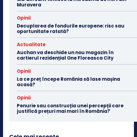
Muravera
Opinii
Decuplarea de fondurile europene: risc sau
oportunitate ratată?
Actualitate
Auchan va deschide un nou magazin în
cartierul rezidențial One Floreasca City
Opinii
La ce preț începe România să lase mașina
acasă?
Opinii
Penurie sau construcția unei percepții care
justifică prețuri mai mari în România?
Cele mai recente