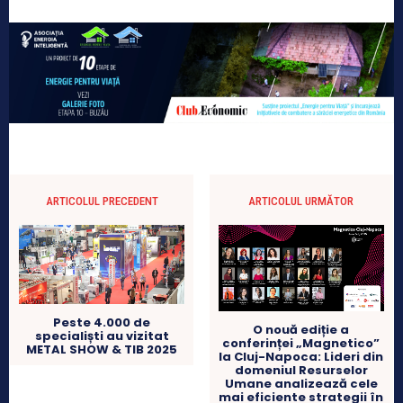
ARTICOLUL PRECEDENT
ARTICOLUL URMĂTOR
Peste 4.000 de
O nouă ediție a
specialiști au vizitat
conferinței „Magnetico”
METAL SHOW & TIB 2025
la Cluj-Napoca: Lideri din
domeniul Resurselor
Umane analizează cele
mai eficiente strategii în