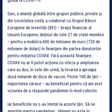
global la COVID-19.
Gavi, o alianță globală între grupuri publice, private și
din societatea civilă, a colaborat cu Grupul Băncii
Europene de Investiții (BEI) – brațul financiar al
Uniunii Europene, deținut de cele 27 de state membre
– pentru a mobiliza 600 de milioane de euro (720 de
milioane de dolari) în finanțare din partea donatorilor
pentru inițiativa COVAX. Fără această finanțare,
COVAX nu ar fi putut acționa cu viteza și amploarea
care au dus, în cele din urmă, la livrarea a aproape
două miliarde de doze de vaccin. Peste 100 de țări –
majoritatea sărace – au beneficiat pentru că am avut
viziunea de a răspunde pandemiei în mod colectiv.
Iar beneficiile nu s-au limitat la aceste țări. Să ne
amintim mantra pandemiei: „Nimeni nu este în