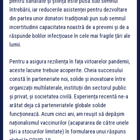
pentru sănătate și știință este pusă sub semnul
întrebării, iar reducerile asistenței pentru dezvoltare
din partea unor donatori tradiționali pun sub semnul
incertitudinii capacitatea noastră de a preveni și de a
răspunde bolilor infecțioase în cele mai fragile țări ale
lumii.
Pentru a asigura reziliența în fața viitoarelor pandemii,
aceste lacune trebuie acoperite. Cheia succesului
constă în parteneriate noi, solide și inovatoare între
organizații multilaterale, instituții din sectorul public
și privat, și societatea civilă. Experiența recentă ne-a
arătat deja că parteneriatele globale solide
funcționează. Acum cinci ani, am reușit să depășim
naționalismul vaccinurilor (acapararea de către unele
țări a stocurilor limitate) în formularea unui răspuns