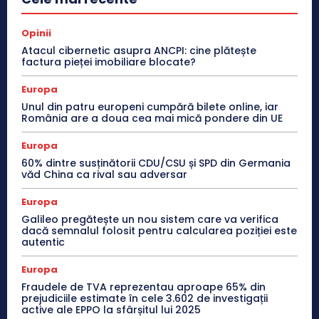
Opinii
Atacul cibernetic asupra ANCPI: cine plătește
factura pieței imobiliare blocate?
Europa
Unul din patru europeni cumpără bilete online, iar
România are a doua cea mai mică pondere din UE
Europa
60% dintre susținătorii CDU/CSU și SPD din Germania
văd China ca rival sau adversar
Europa
Galileo pregătește un nou sistem care va verifica
dacă semnalul folosit pentru calcularea poziției este
autentic
Europa
Fraudele de TVA reprezentau aproape 65% din
prejudiciile estimate în cele 3.602 de investigații
active ale EPPO la sfârșitul lui 2025