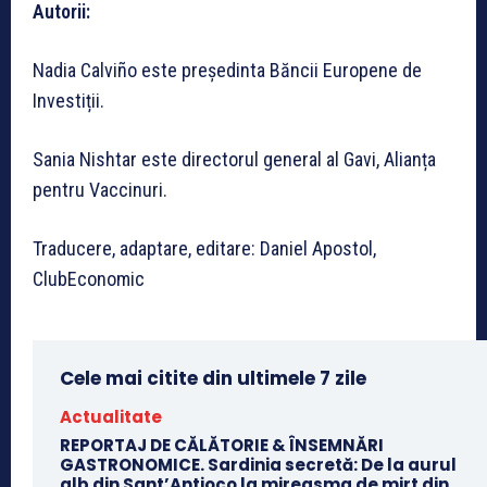
Autorii:
Nadia Calviño este președinta Băncii Europene de
Investiții.
Sania Nishtar este directorul general al Gavi, Alianța
pentru Vaccinuri.
Traducere, adaptare, editare: Daniel Apostol,
ClubEconomic
Cele mai citite din ultimele 7 zile
Actualitate
REPORTAJ DE CĂLĂTORIE & ÎNSEMNĂRI
GASTRONOMICE. Sardinia secretă: De la aurul
alb din Sant’Antioco la mireasma de mirt din