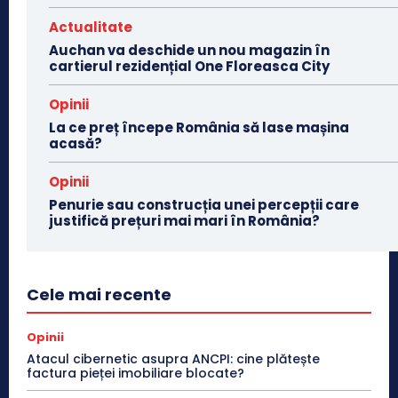
Actualitate
Auchan va deschide un nou magazin în
cartierul rezidențial One Floreasca City
Opinii
La ce preț începe România să lase mașina
acasă?
Opinii
Penurie sau construcția unei percepții care
justifică prețuri mai mari în România?
Cele mai recente
Opinii
Atacul cibernetic asupra ANCPI: cine plătește
factura pieței imobiliare blocate?