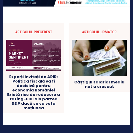
ARTICOLUL PRECEDENT
ARTICOLUL URMĂTOR
Experți invitați de ARIR:
Politica fiscală va fi
Câștigul salarial mediu
decisivă pentru
net a crescut
economia României
Există risc de reducere a
rating-ului din partea
S&P dacă se va vota
moțiunea