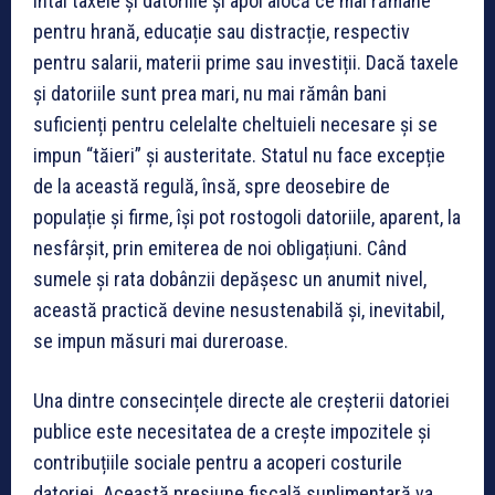
întâi taxele și datoriile și apoi alocă ce mai rămâne
pentru hrană, educație sau distracție, respectiv
pentru salarii, materii prime sau investiții. Dacă taxele
și datoriile sunt prea mari, nu mai rămân bani
suficienți pentru celelalte cheltuieli necesare și se
impun “tăieri” și austeritate. Statul nu face excepție
de la această regulă, însă, spre deosebire de
populație și firme, își pot rostogoli datoriile, aparent, la
nesfârșit, prin emiterea de noi obligațiuni. Când
sumele și rata dobânzii depășesc un anumit nivel,
această practică devine nesustenabilă și, inevitabil,
se impun măsuri mai dureroase.
Una dintre consecințele directe ale creșterii datoriei
publice este necesitatea de a crește impozitele și
contribuțiile sociale pentru a acoperi costurile
datoriei. Această presiune fiscală suplimentară va