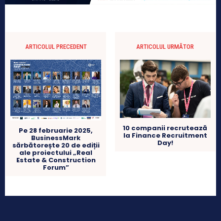
ARTICOLUL PRECEDENT
ARTICOLUL URMĂTOR
10 companii recrutează
Pe 28 februarie 2025,
la Finance Recruitment
BusinessMark
Day!
sărbătorește 20 de ediții
ale proiectului „Real
Estate & Construction
Forum”