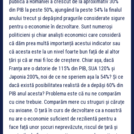
publică a României a crescut de la aproximativ 30%
din PIB la peste 50%, ajungând la peste 54% la finalul
anului trecut și depășind pragurile considerate sigure
pentru o economie în dezvoltare. Sunt numeroși
politicieni și chiar analiști economici care consideră
că dăm prea multă importanță acestui indicator sau
că acesta este la un nivel foarte bun față de al altor
țări și că ar mai fi loc de creștere. Chiar așa, dacă
Franța are o datorie de 115% din PIB, SUA 120% și
Japonia 200%, noi de ce ne speriem așa la 54%? Și ce
dacă există posibilitatea realistă de a depăși 60% din
PIB anul acesta? Problema este că nu ne comparăm
cu cine trebuie. Comparăm mere cu struguri și căruțe
cu avioane. O țară în curs de dezvoltare ca a noastră
nu are o economie suficient de rezilientă pentru a
face față unor șocuri neprevăzute, riscul de țară și