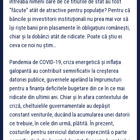
întreabă nimeni oare de ce titlurile de stat au fost
“făcute” atât de atractive pentru populație? Pentru că
băncile și investitorii instituționali nu prea mai vor să
își riște banii prin plasamente în obligațiuni românești,
chiar și la dobânzi atât de ridicate. Poate că știu ei
ceva ce noi nu știm…
Pandemia de COVID-19, criza energetică și inflația
galopantă au contribuit semnificativ la creșterea
datoriei publice, guvernele apelând la împrumuturi
pentru a finanța deficitele bugetare din ce în ce mai
ridicate din ultimii ani. Chiar și în afara contextului de
criză, cheltuielile guvernamentale au depășit
constant veniturile, ducând la acumularea unei datorii
ce trebuie, în cele din urmă, plătită. În prezent,
costurile pentru serviciul datoriei reprezintă o parte