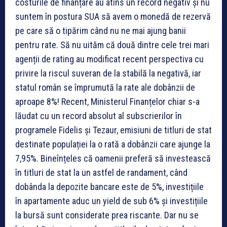
costurile de finanțare au atins un record negativ și nu
suntem în postura SUA să avem o monedă de rezervă
pe care să o tipărim când nu ne mai ajung banii
pentru rate. Să nu uităm că două dintre cele trei mari
agenții de rating au modificat recent perspectiva cu
privire la riscul suveran de la stabilă la negativă, iar
statul român se împrumută la rate ale dobânzii de
aproape 8%! Recent, Ministerul Finanțelor chiar s-a
lăudat cu un record absolut al subscrierilor în
programele Fidelis și Tezaur, emisiuni de titluri de stat
destinate populației la o rată a dobânzii care ajunge la
7,95%. Bineînțeles că oamenii preferă să investească
în titluri de stat la un astfel de randament, când
dobânda la depozite bancare este de 5%, investițiile
în apartamente aduc un yield de sub 6% și investițiile
la bursă sunt considerate prea riscante. Dar nu se