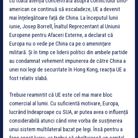
cu toată atenția concentrată asupra conflictului sino-
american ce continuă să escaladeze, UE a devenit
mai înțelegătoare față de China. La începutul lunii
iunie, Josep Borrell, Înaltul Reprezentant al Uniunii
Europene pentru Afaceri Externe, a declarat că
Europa nu o vede pe China ca pe o amenințare
militară. Și în timp ce liderii politici din ambele partide
au condamnat vehement impunerea de către China a
unei noi legi de securitate în Hong Kong, reacția UE a
fost relativ slabă.
Trebuie reamintit că UE este cel mai mare bloc
comercial al lumii. Cu suficientă motivare, Europa,
lucrând îndeaproape cu SUA, ar putea avea o influență
considerabilă atunci când vine vorba de susținerea
unui sistem multilateral bazat pe legi. Însă pentru a
face acest lucru, va trebui să cheltuiască un capital