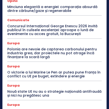
Opinii
Minciuna elegantă a energiei: comparația absurdă
dintre cărbune/gaze și regenerabile
Comunicate
Concursul Internațional George Enescu 2026 invită
publicul în culisele excelenței: aproape o lună de
evenimente cu acces gratuit, la București
Europa
Polonia are nevoie de captarea carbonului pentru
industria grea, dar proiectele nu pot atrage încă
finanțare la scară largă
Europa
O victorie a lui Marine Le Pen ar putea pune Franța în
conflict cu UE pe buget, extindere și energie
Europa
Nouă state UE nu au o strategie națională antifraudă
și nici nu pregătesc una
Europa