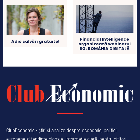
Financial Intelligence
Adio salvări gratuite!
organizează webinarul
5G: ROMÂNIA DIGITALĂ
ClubEconomic - știri și analize despre economie, politici
europene și tendințe globale. Informație clară, pentru cititori