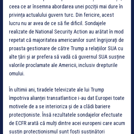
ceea ce ar însemna abordarea unei poziții mai dure în
privința actualului guvern turc. Din fericire, acest
lucru nu ar avea de ce să fie dificil. Sondajele
realizate de National Security Action au arătat în mod
repetat că majoritatea americanilor sunt îngrijorați de
proasta gestionare de către Trump a relațiilor SUA cu
alte țări și ar prefera să vadă că guvernul SUA susține
valorile proclamate ale Americii, inclusiv drepturile
omului.
În ultimii ani, tiradele televizate ale lui Trump
împotriva alianței transatlantice i-au dat Europei toate
motivele de a se interioriza și de a clădi bariere
protecționiste. Însă rezultatele sondajelor efectuate
de ECFR arată că mulți dintre acei europeni care acum
susțin protecționismul sunt foști susținători