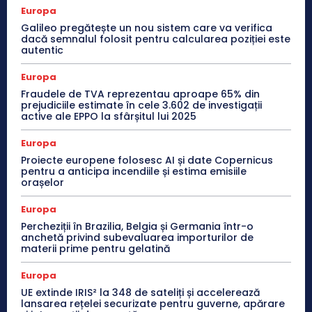
Europa
Galileo pregătește un nou sistem care va verifica
dacă semnalul folosit pentru calcularea poziției este
autentic
Europa
Fraudele de TVA reprezentau aproape 65% din
prejudiciile estimate în cele 3.602 de investigații
active ale EPPO la sfârșitul lui 2025
Europa
Proiecte europene folosesc AI și date Copernicus
pentru a anticipa incendiile și estima emisiile
orașelor
Europa
Percheziții în Brazilia, Belgia și Germania într-o
anchetă privind subevaluarea importurilor de
materii prime pentru gelatină
Europa
UE extinde IRIS² la 348 de sateliți și accelerează
lansarea rețelei securizate pentru guverne, apărare