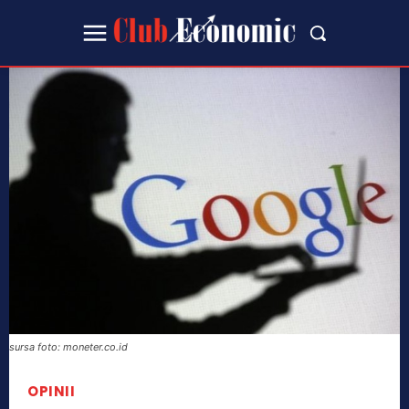
sursa foto: moneter.co.id
OPINII