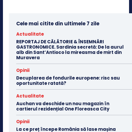
Cele mai citite din ultimele 7 zile
Actualitate
REPORTAJ DE CĂLĂTORIE & ÎNSEMNĂRI
GASTRONOMICE. Sardinia secretă: De la aurul
alb din Sant’Antioco la mireasma de mirt din
Muravera
Opinii
Decuplarea de fondurile europene: risc sau
oportunitate ratată?
Actualitate
Auchan va deschide un nou magazin în
cartierul rezidențial One Floreasca City
Opinii
La ce preț începe România să lase mașina