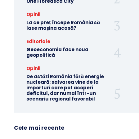
One Floreasca City
Opinii
La ce preț începe România să
lase mașina acasă?
Editoriale
Geoeconomia face noua
geopolitică
Opinii
De astăzi România fără energie
nucleară: salvarea vine de la
importuri care pot acoperi
deficitul, dar numai într-un
scenariu regional favorabil
Cele mai recente