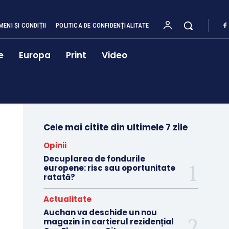
MENI ȘI CONDIȚII
POLITICA DE CONFIDENȚIALITATE
e
Europa
Print
Video
Cele mai citite din ultimele 7 zile
Opinii
Decuplarea de fondurile
europene: risc sau oportunitate
ratată?
Actualitate
Auchan va deschide un nou
magazin în cartierul rezidențial