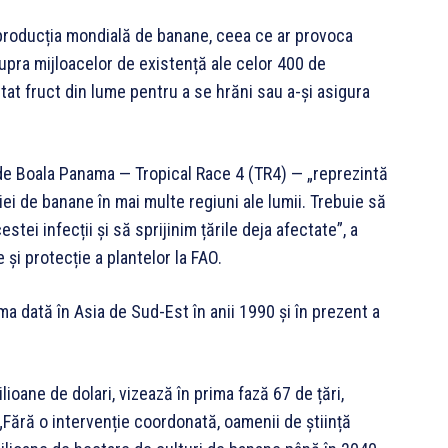
producția mondială de banane, ceea ce ar provoca
upra mijloacelor de existență ale celor 400 de
at fruct din lume pentru a se hrăni sau a-și asigura
de Boala Panama — Tropical Race 4 (TR4) — „reprezintă
i de banane în mai multe regiuni ale lumii. Trebuie să
ei infecții și să sprijinim țările deja afectate”, a
 și protecție a plantelor la FAO.
ma dată în Asia de Sud-Est în anii 1990 și în prezent a
ioane de dolari, vizează în prima fază 67 de țări,
 „Fără o intervenție coordonată, oamenii de știință