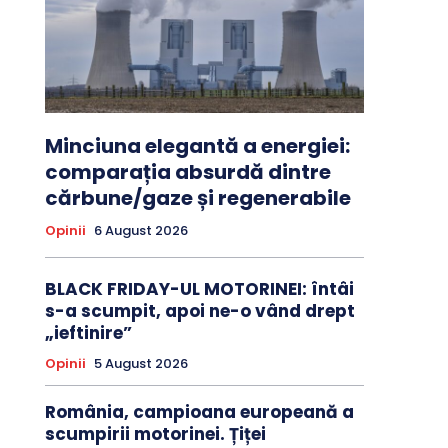
Minciuna elegantă a energiei:
comparația absurdă dintre
cărbune/gaze și regenerabile
Opinii
6 August 2026
BLACK FRIDAY-UL MOTORINEI: întâi
s-a scumpit, apoi ne-o vând drept
„ieftinire”
Opinii
5 August 2026
România, campioana europeană a
scumpirii motorinei. Țiței