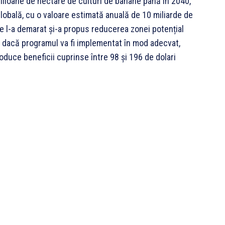
ilioane de hectare de culturi de banane până în 2040,
lobală, cu o valoare estimată anuală de 10 miliarde de
e l-a demarat și-a propus reducerea zonei potențial
, dacă programul va fi implementat în mod adecvat,
oduce beneficii cuprinse între 98 și 196 de dolari