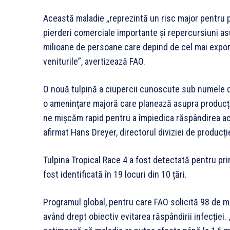
Această maladie „reprezintă un risc major pentru 
pierderi comerciale importante și repercursiuni as
milioane de persoane care depind de cel mai export
veniturile”, avertizează FAO.
O nouă tulpină a ciupercii cunoscute sub numele 
o amenințare majoră care planează asupra producție
ne mișcăm rapid pentru a împiedica răspândirea acest
afirmat Hans Dreyer, directorul diviziei de producție
Tulpina Tropical Race 4 a fost detectată pentru pri
fost identificată în 19 locuri din 10 țări.
Programul global, pentru care FAO solicită 98 de mil
având drept obiectiv evitarea răspândirii infecției.