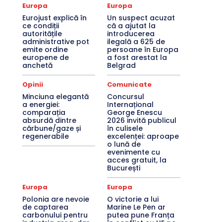
Europa
Europa
Eurojust explică în
Un suspect acuzat
ce condiții
că a ajutat la
autoritățile
introducerea
administrative pot
ilegală a 625 de
emite ordine
persoane în Europa
europene de
a fost arestat la
anchetă
Belgrad
Opinii
Comunicate
Minciuna elegantă
Concursul
a energiei:
Internațional
comparația
George Enescu
absurdă dintre
2026 invită publicul
cărbune/gaze și
în culisele
regenerabile
excelenței: aproape
o lună de
evenimente cu
acces gratuit, la
București
Europa
Europa
Polonia are nevoie
O victorie a lui
de captarea
Marine Le Pen ar
carbonului pentru
putea pune Franța