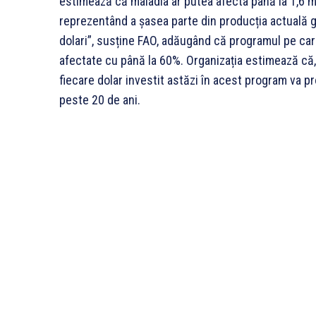
estimează că maladia ar putea afecta până la 1,6 m
reprezentând a șasea parte din producția actuală g
dolari”, susține FAO, adăugând că programul pe car
afectate cu până la 60%. Organizația estimează că
fiecare dolar investit astăzi în acest program va pr
peste 20 de ani.