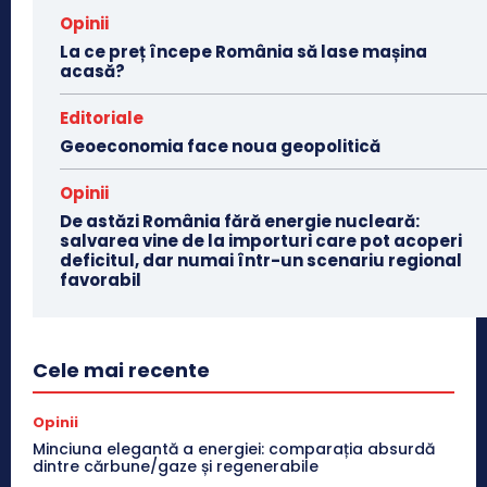
Opinii
La ce preț începe România să lase mașina
acasă?
Editoriale
Geoeconomia face noua geopolitică
Opinii
De astăzi România fără energie nucleară:
salvarea vine de la importuri care pot acoperi
deficitul, dar numai într-un scenariu regional
favorabil
Cele mai recente
Opinii
Minciuna elegantă a energiei: comparația absurdă
dintre cărbune/gaze și regenerabile