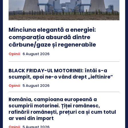
Minciuna elegantă a energiei:
comparația absurdă dintre
cărbune/gaze și regenerabile
Opinii
6 August 2026
BLACK FRIDAY-UL MOTORINEI: întâi s-a
scumpit, apoi ne-o vând drept „ieftinire”
Opinii
5 August 2026
România, campioana europeană a
scumpirii motorinei. Țiței românesc,
rafinării românești, prețuri ca și cum totul
ar veni din import
Opinii
5 August 2026