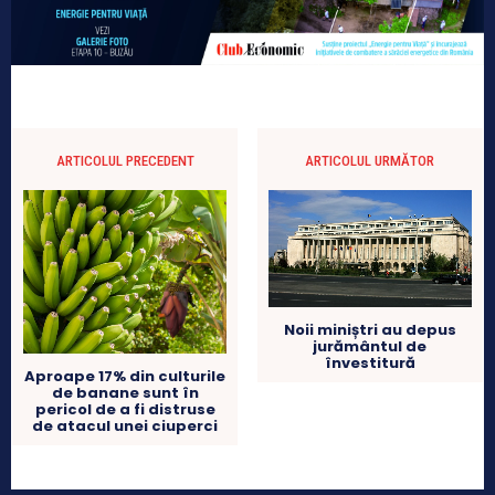
ARTICOLUL PRECEDENT
ARTICOLUL URMĂTOR
Noii miniștri au depus
jurământul de
învestitură
Aproape 17% din culturile
de banane sunt în
pericol de a fi distruse
de atacul unei ciuperci