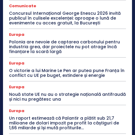
Comunicate
Concursul Internațional George Enescu 2026 invită
publicul în culisele excelenței: aproape o lună de
evenimente cu acces gratuit, la București
Europa
Polonia are nevoie de captarea carbonului pentru
industria grea, dar proiectele nu pot atrage încă
finanțare la scară largă
Europa
O victorie a lui Marine Le Pen ar putea pune Franța în
conflict cu UE pe buget, extindere și energie
Europa
Nouă state UE nu au o strategie națională antifraudă
și nici nu pregătesc una
Europa
Un raport estimează că Palantir a plătit sub 21,7
milioane de dolari impozit pe profit la câștiguri de
1,66 miliarde și își mută profiturile...