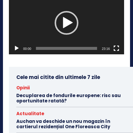
l
a
y
e
r
v
00:00
23:16
i
d
e
Cele mai citite din ultimele 7 zile
o
Opinii
Decuplarea de fondurile europene: risc sau
oportunitate ratată?
Actualitate
Auchan va deschide un nou magazin în
cartierul rezidențial One Floreasca City