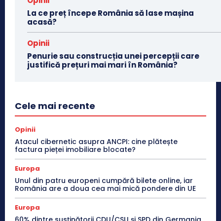
Opinii
La ce preț începe România să lase mașina
acasă?
Opinii
Penurie sau construcția unei percepții care
justifică prețuri mai mari în România?
Cele mai recente
Opinii
Atacul cibernetic asupra ANCPI: cine plătește
factura pieței imobiliare blocate?
Europa
Unul din patru europeni cumpără bilete online, iar
România are a doua cea mai mică pondere din UE
Europa
60% dintre susținătorii CDU/CSU și SPD din Germania