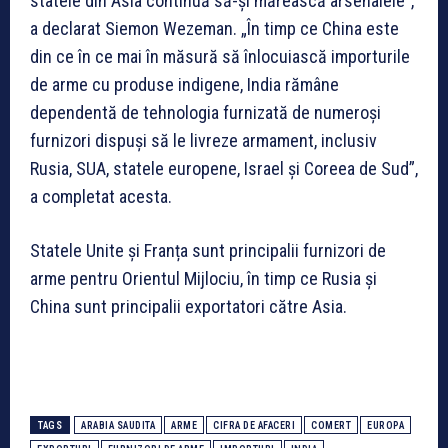
statele din Asia continuă să-și mărească arsenalele”,
a declarat Siemon Wezeman. „În timp ce China este
din ce în ce mai în măsură să înlocuiască importurile
de arme cu produse indigene, India rămâne
dependentă de tehnologia furnizată de numeroși
furnizori dispuși să le livreze armament, inclusiv
Rusia, SUA, statele europene, Israel și Coreea de Sud”,
a completat acesta.
Statele Unite și Franța sunt principalii furnizori de
arme pentru Orientul Mijlociu, în timp ce Rusia și
China sunt principalii exportatori către Asia.
TAGS
ARABIA SAUDITA
ARME
CIFRA DE AFACERI
COMERT
EUROPA