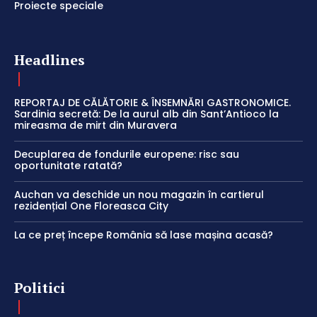
Proiecte speciale
Headlines
REPORTAJ DE CĂLĂTORIE & ÎNSEMNĂRI GASTRONOMICE.
Sardinia secretă: De la aurul alb din Sant’Antioco la
mireasma de mirt din Muravera
Decuplarea de fondurile europene: risc sau
oportunitate ratată?
Auchan va deschide un nou magazin în cartierul
rezidențial One Floreasca City
La ce preț începe România să lase mașina acasă?
Politici