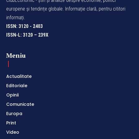
ClubEconomic - știri și analize despre economie, politici
europene și tendințe globale. Informație clară, pentru cititori
informați.
ISSN: 3120 - 2403
ISSN-L: 3120 – 239X
Meniu
Actualitate
Editoriale
Opinii
Comunicate
Europa
Print
Video