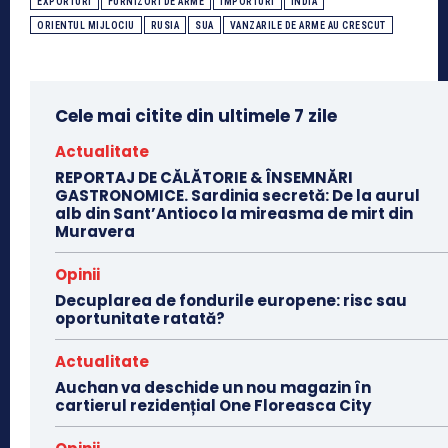
EXPORTURI
FURNIZORI DE ARME
IMPORTURI
INDIA
ORIENTUL MIJLOCIU
RUSIA
SUA
VANZARILE DE ARME AU CRESCUT
Cele mai citite din ultimele 7 zile
Actualitate
REPORTAJ DE CĂLĂTORIE & ÎNSEMNĂRI
GASTRONOMICE. Sardinia secretă: De la aurul
alb din Sant’Antioco la mireasma de mirt din
Muravera
Opinii
Decuplarea de fondurile europene: risc sau
oportunitate ratată?
Actualitate
Auchan va deschide un nou magazin în
cartierul rezidențial One Floreasca City