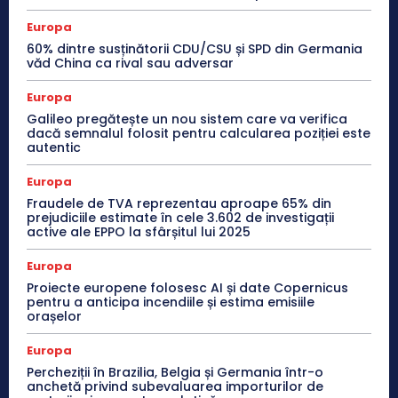
Europa
60% dintre susținătorii CDU/CSU și SPD din Germania
văd China ca rival sau adversar
Europa
Galileo pregătește un nou sistem care va verifica
dacă semnalul folosit pentru calcularea poziției este
autentic
Europa
Fraudele de TVA reprezentau aproape 65% din
prejudiciile estimate în cele 3.602 de investigații
active ale EPPO la sfârșitul lui 2025
Europa
Proiecte europene folosesc AI și date Copernicus
pentru a anticipa incendiile și estima emisiile
orașelor
Europa
Percheziții în Brazilia, Belgia și Germania într-o
anchetă privind subevaluarea importurilor de