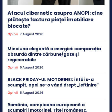
Atacul cibernetic asupra ANCPI: cine
plătește factura pieței imobiliare
blocate?
Opinii
7 August 2026
Minciuna elegantă a energiei: comparația
absurdă dintre cărbune/gaze și
regenerabile
Opinii
6 August 2026
BLACK FRIDAY-UL MOTORINEI: întâi s-a
scumpit, apoi ne-o vând drept „ieftinire”
Opinii
5 August 2026
România, campioana europeană a
scumpirii motorinei. Țiței românesc,