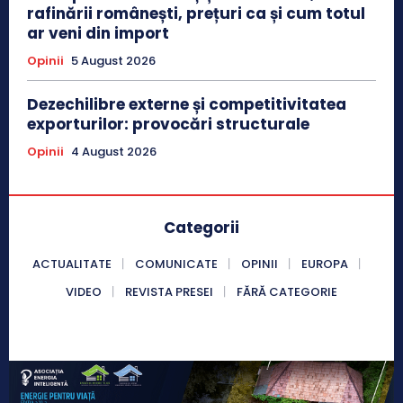
rafinării românești, prețuri ca și cum totul
ar veni din import
Opinii
5 August 2026
Dezechilibre externe și competitivitatea
exporturilor: provocări structurale
Opinii
4 August 2026
Categorii
ACTUALITATE
COMUNICATE
OPINII
EUROPA
VIDEO
REVISTA PRESEI
FĂRĂ CATEGORIE