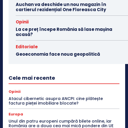
Auchan va deschide un nou magazin în
cartierul rezidențial One Floreasca City
Opinii
La ce preț începe România să lase mașina
acasă?
Editoriale
Geoeconomia face noua geopolitică
Cele mai recente
Opinii
Atacul cibernetic asupra ANCPI: cine plătește
factura pieței imobiliare blocate?
Europa
Unul din patru europeni cumpără bilete online, iar
România are a doua cea mai mică pondere din UE