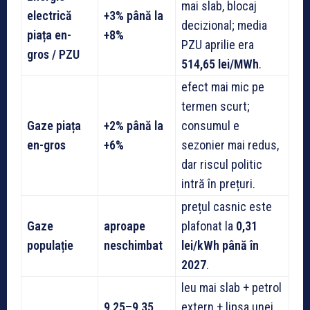
mai slab, blocaj
electrică
+3% până la
decizional; media
piața en-
+8%
PZU aprilie era
gros / PZU
514,65 lei/MWh
.
efect mai mic pe
termen scurt;
Gaze piața
+2% până la
consumul e
en-gros
+6%
sezonier mai redus,
dar riscul politic
intră în prețuri.
prețul casnic este
Gaze
aproape
plafonat la
0,31
populație
neschimbat
lei/kWh până în
2027
.
leu mai slab + petrol
9,25–9,35
extern + lipsa unei