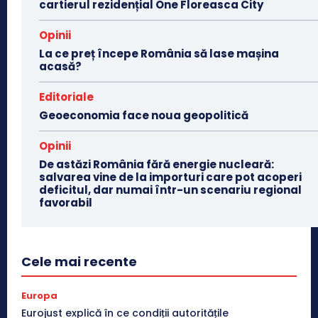
cartierul rezidențial One Floreasca City
Opinii
La ce preț începe România să lase mașina
acasă?
Editoriale
Geoeconomia face noua geopolitică
Opinii
De astăzi România fără energie nucleară:
salvarea vine de la importuri care pot acoperi
deficitul, dar numai într-un scenariu regional
favorabil
Cele mai recente
Europa
Eurojust explică în ce condiții autoritățile