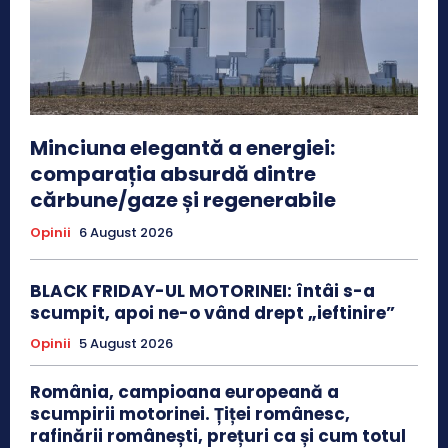
Minciuna elegantă a energiei:
comparația absurdă dintre
cărbune/gaze și regenerabile
Opinii
6 August 2026
BLACK FRIDAY-UL MOTORINEI: întâi s-a
scumpit, apoi ne-o vând drept „ieftinire”
Opinii
5 August 2026
România, campioana europeană a
scumpirii motorinei. Țiței românesc,
rafinării românești, prețuri ca și cum totul