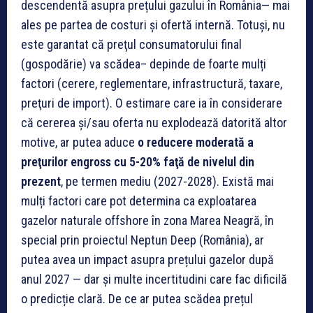
descendentă asupra prețului gazului în România— mai
ales pe partea de costuri şi ofertă internă. Totuşi, nu
este garantat că preţul consumatorului final
(gospodărie) va scădea– depinde de foarte mulți
factori (cerere, reglementare, infrastructură, taxare,
preţuri de import). O estimare care ia în considerare
că cererea și/sau oferta nu explodează datorită altor
motive, ar putea aduce
o reducere moderată a
preţurilor engross cu 5-20% faţă de nivelul din
prezent
, pe termen mediu (2027-2028). Există mai
mulți factori care pot determina ca exploatarea
gazelor naturale offshore în zona Marea Neagră, în
special prin proiectul Neptun Deep (România), ar
putea avea un impact asupra prețului gazelor după
anul 2027 — dar și multe incertitudini care fac dificilă
o predicție clară. De ce ar putea scădea prețul