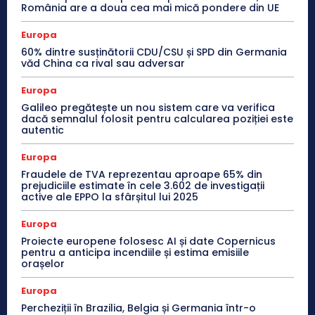
România are a doua cea mai mică pondere din UE
Europa
60% dintre susținătorii CDU/CSU și SPD din Germania
văd China ca rival sau adversar
Europa
Galileo pregătește un nou sistem care va verifica
dacă semnalul folosit pentru calcularea poziției este
autentic
Europa
Fraudele de TVA reprezentau aproape 65% din
prejudiciile estimate în cele 3.602 de investigații
active ale EPPO la sfârșitul lui 2025
Europa
Proiecte europene folosesc AI și date Copernicus
pentru a anticipa incendiile și estima emisiile
orașelor
Europa
Percheziții în Brazilia, Belgia și Germania într-o