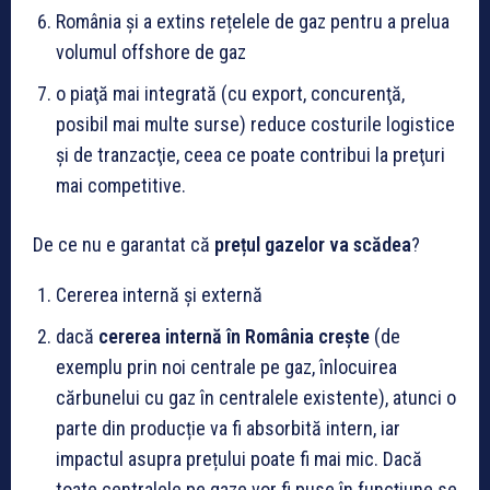
România și a extins rețelele de gaz pentru a prelua
volumul offshore de gaz
o piaţă mai integrată (cu export, concurenţă,
posibil mai multe surse) reduce costurile logistice
şi de tranzacţie, ceea ce poate contribui la preţuri
mai competitive.
De ce nu e garantat că
prețul gazelor va scădea
?
Cererea internă şi externă
dacă
cererea internă în România crește
(de
exemplu prin noi centrale pe gaz, înlocuirea
cărbunelui cu gaz în centralele existente), atunci o
parte din producție va fi absorbită intern, iar
impactul asupra prețului poate fi mai mic. Dacă
toate centralele pe gaze vor fi puse în funcțiune se