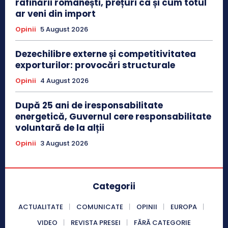
rafinării românești, prețuri ca și cum totul
ar veni din import
Opinii
5 August 2026
Dezechilibre externe și competitivitatea
exporturilor: provocări structurale
Opinii
4 August 2026
După 25 ani de iresponsabilitate
energetică, Guvernul cere responsabilitate
voluntară de la alții
Opinii
3 August 2026
Categorii
ACTUALITATE
COMUNICATE
OPINII
EUROPA
VIDEO
REVISTA PRESEI
FĂRĂ CATEGORIE