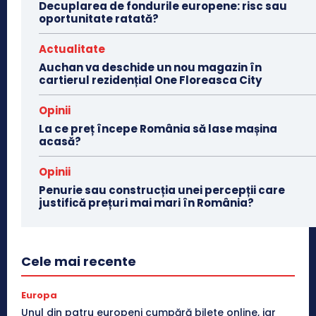
Decuplarea de fondurile europene: risc sau
oportunitate ratată?
Actualitate
Auchan va deschide un nou magazin în
cartierul rezidențial One Floreasca City
Opinii
La ce preț începe România să lase mașina
acasă?
Opinii
Penurie sau construcția unei percepții care
justifică prețuri mai mari în România?
Cele mai recente
Europa
Unul din patru europeni cumpără bilete online, iar