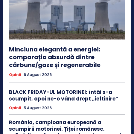
Minciuna elegantă a energiei:
comparația absurdă dintre
cărbune/gaze și regenerabile
Opinii
6 August 2026
BLACK FRIDAY-UL MOTORINEI: întâi s-a
scumpit, apoi ne-o vând drept „ieftinire”
Opinii
5 August 2026
România, campioana europeană a
scumpirii motorinei. Țiței românesc,