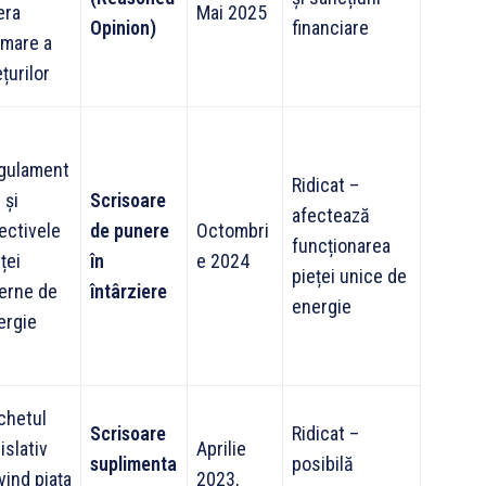
era
Mai 2025
Opinion)
financiare
rmare a
țurilor
gulament
Ridicat –
 și
Scrisoare
afectează
ectivele
de punere
Octombri
funcționarea
ței
în
e 2024
pieței unice de
terne de
întârziere
energie
ergie
chetul
Scrisoare
Ridicat –
islativ
Aprilie
suplimenta
posibilă
vind piața
2023,