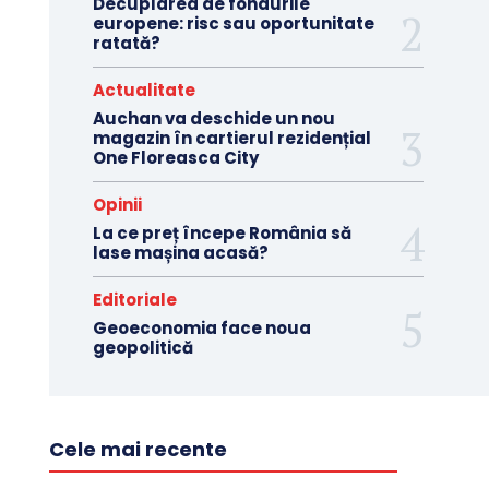
Decuplarea de fondurile
europene: risc sau oportunitate
ratată?
Actualitate
Auchan va deschide un nou
magazin în cartierul rezidențial
One Floreasca City
Opinii
La ce preț începe România să
lase mașina acasă?
Editoriale
Geoeconomia face noua
geopolitică
Cele mai recente