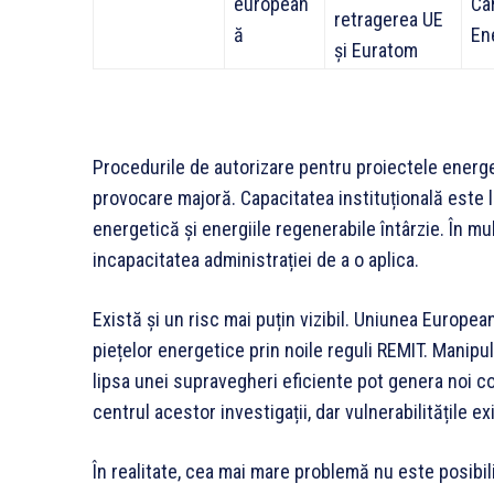
european
Ca
retragerea UE
ă
En
și Euratom
Procedurile de autorizare pentru proiectele energe
provocare majoră. Capacitatea instituțională este l
energetică și energiile regenerabile întârzie. În mult
incapacitatea administrației de a o aplica.
Există și un risc mai puțin vizibil. Uniunea Europea
piețelor energetice prin noile reguli REMIT. Manipul
lipsa unei supravegheri eficiente pot genera noi co
centrul acestor investigații, dar vulnerabilitățile ex
În realitate, cea mai mare problemă nu este posibil