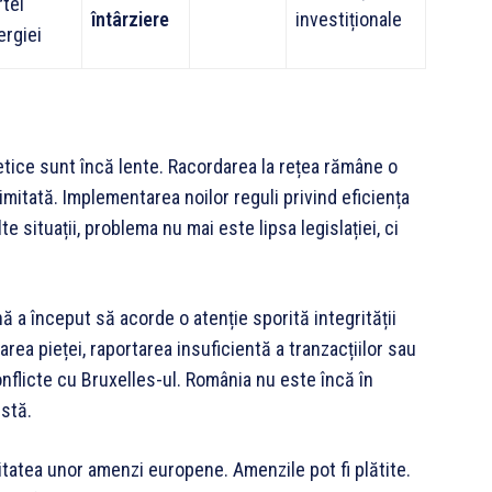
rtei
întârziere
investiționale
ergiei
tice sunt încă lente. Racordarea la rețea rămâne o
imitată. Implementarea noilor reguli privind eficiența
e situații, problema nu mai este lipsa legislației, ci
nă a început să acorde o atenție sporită integrității
area pieței, raportarea insuficientă a tranzacțiilor sau
nflicte cu Bruxelles-ul. România nu este încă în
istă.
itatea unor amenzi europene. Amenzile pot fi plătite.