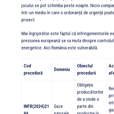
jocului se pot schimba peste noapte. Nicio compani
într-un mediu în care o ordonanță de urgență poate
proiect.
Mai îngrijorător este faptul că infringementurile exi
presiunea europeană se va muta dinspre controlul p
energetice. Aici România este vulnerabilă.
Cod
Obiectul
Ac
Domeniu
procedură
procedurii
af
Obligația
Re
producătorilor
pri
de a vinde o
in
INFR(2024)21
Gaze
parte din
gaz
94
naturale
producție la