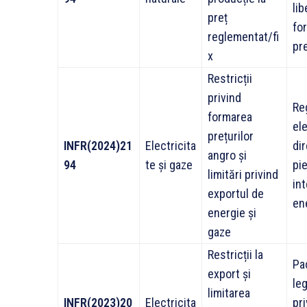
lib
preț
fo
reglementat/fi
pre
x
Restricții
privind
Re
formarea
ele
prețurilor
INFR(2024)21
Electricita
dir
angro și
94
te și gaze
pie
limitări privind
in
exportul de
en
energie și
gaze
Restricții la
Pa
export și
leg
limitarea
INFR(2023)20
Electricita
pri