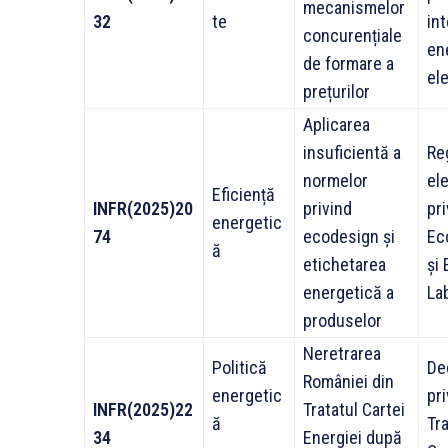
mecanismelor
32
te
in
concurențiale
en
de formare a
el
prețurilor
Aplicarea
insuficientă a
Re
normelor
el
Eficiență
INFR(2025)20
privind
pri
energetic
74
ecodesign și
Ec
ă
etichetarea
și
energetică a
La
produselor
Neretrarea
Politică
Dec
României din
energetic
pri
INFR(2025)22
Tratatul Cartei
ă
Tra
34
Energiei după