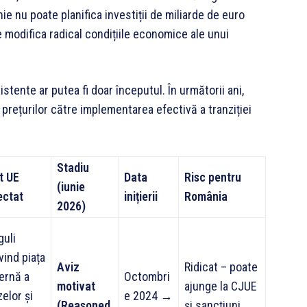
e nu poate planifica investiții de miliarde de euro
 modifica radical condițiile economice ale unui
stente ar putea fi doar începutul. În următorii ani,
rețurilor către implementarea efectivă a tranziției
Stadiu
t UE
Data
Risc pentru
(iunie
ectat
inițierii
România
2026)
guli
vind piața
Aviz
Ridicat – poate
ternă a
Octombri
motivat
ajunge la CJUE
elor și
e 2024 →
(Reasoned
și sancțiuni