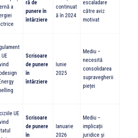
ră de
escaladare
ternă a
continuat
punere în
către aviz
ergiei
ă în 2024
întârziere
motivat
ectrice
gulament
Mediu –
e UE
Scrisoare
necesită
vind
de punere
Iunie
consolidarea
odesign
în
2025
supravegherii
 Energy
întârziere
pieței
belling
iziile UE
Scrisoare
Mediu –
vind
de punere
Ianuarie
implicații
tatul
în
2026
juridice și