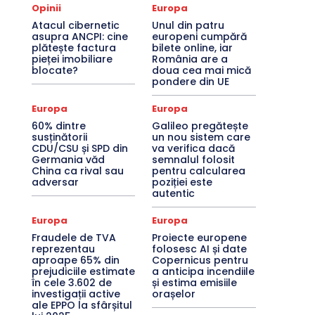
Opinii
Europa
Atacul cibernetic
Unul din patru
asupra ANCPI: cine
europeni cumpără
plătește factura
bilete online, iar
pieței imobiliare
România are a
blocate?
doua cea mai mică
pondere din UE
Europa
Europa
60% dintre
Galileo pregătește
susținătorii
un nou sistem care
CDU/CSU și SPD din
va verifica dacă
Germania văd
semnalul folosit
China ca rival sau
pentru calcularea
adversar
poziției este
autentic
Europa
Europa
Fraudele de TVA
Proiecte europene
reprezentau
folosesc AI și date
aproape 65% din
Copernicus pentru
prejudiciile estimate
a anticipa incendiile
în cele 3.602 de
și estima emisiile
investigații active
orașelor
ale EPPO la sfârșitul