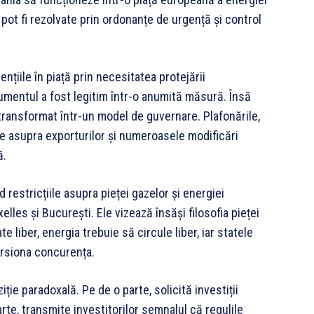
ot fi rezolvate prin ordonanțe de urgență și control
vențiile în piață prin necesitatea protejării
umentul a fost legitim într-o anumită măsură. Însă
ransformat într-un model de guvernare. Plafonările,
recte asupra exporturilor și numeroasele modificări
ă.
restricțiile asupra pieței gazelor și energiei
lles și București. Ele vizează însăși filosofia pieței
 liber, energia trebuie să circule liber, iar statele
rsiona concurența.
ție paradoxală. Pe de o parte, solicită investiții
arte, transmite investitorilor semnalul că regulile