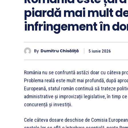
piardă mai mult d
infringement în do
By
Dumitru Chisăliță
5 iunie 2026
România nu se confruntă astăzi doar cu câteva pro
Problema reală este mult mai profundă, după apro
Europeană, statul român continuă să trateze politi
administrative și improvizații legislative, în timp 
concurență și investiții.
Cele câteva dosare deschise de Comisia Europeană r
spatele lor se află o întrebare esențială, poate Ro