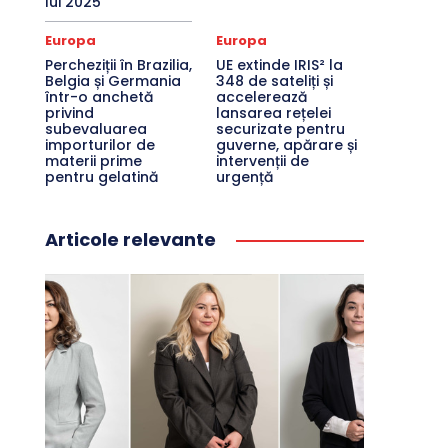
lui 2025
Europa
Europa
Percheziții în Brazilia,
UE extinde IRIS² la
Belgia și Germania
348 de sateliți și
într-o anchetă
accelerează
privind
lansarea rețelei
subevaluarea
securizate pentru
importurilor de
guverne, apărare și
materii prime
intervenții de
pentru gelatină
urgență
Articole relevante