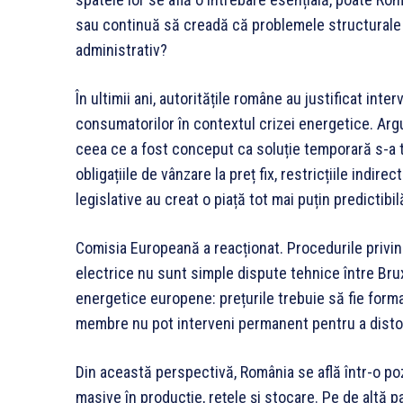
sau continuă să creadă că problemele structurale p
administrativ?
În ultimii ani, autoritățile române au justificat inter
consumatorilor în contextul crizei energetice. Arg
ceea ce a fost conceput ca soluție temporară s-a t
obligațiile de vânzare la preț fix, restricțiile indi
legislative au creat o piață tot mai puțin predictibil
Comisia Europeană a reacționat. Procedurile privind 
electrice nu sunt simple dispute tehnice între Bruxe
energetice europene: prețurile trebuie să fie formate
membre nu pot interveni permanent pentru a disto
Din această perspectivă, România se află într-o pozi
masive în producție, rețele și stocare. Pe de altă p