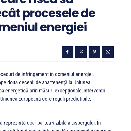
ecât procesele de
meniul energiei
ceduri de infringement în domeniul energiei.
ape două decenii de apartenență la Uniunea
ca energetică prin măsuri excepționale, intervenții
ce Uniunea Europeană cere reguli predictibile,
eprezintă doar partea vizibilă a aisbergului. În
mânia să funcționeze într-o piață europeană a energiei