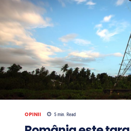
OPINII
5
min.
Read
România este țara 