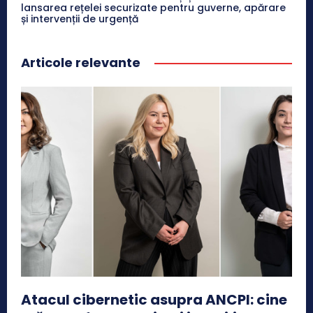
lansarea rețelei securizate pentru guverne, apărare
și intervenții de urgență
Articole relevante
Atacul cibernetic asupra ANCPI: cine