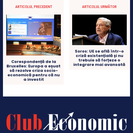
ARTICOLUL PRECEDENT
ARTICOLUL URMĂTOR
Soros: UE se află într-o
criză existențială și nu
trebuie să forțeze o
Corespondență de la
integrare mai avansată
Bruxelles: Europa a eșuat
să rezolve criza socio-
economică pentru că nu
a investit