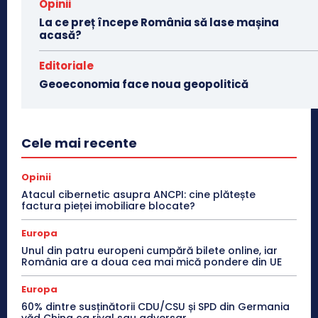
Opinii
La ce preț începe România să lase mașina
acasă?
Editoriale
Geoeconomia face noua geopolitică
Cele mai recente
Opinii
Atacul cibernetic asupra ANCPI: cine plătește
factura pieței imobiliare blocate?
Europa
Unul din patru europeni cumpără bilete online, iar
România are a doua cea mai mică pondere din UE
Europa
60% dintre susținătorii CDU/CSU și SPD din Germania