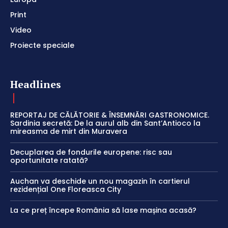
Print
Video
Proiecte speciale
Headlines
REPORTAJ DE CĂLĂTORIE & ÎNSEMNĂRI GASTRONOMICE.
Sardinia secretă: De la aurul alb din Sant’Antioco la
mireasma de mirt din Muravera
Decuplarea de fondurile europene: risc sau
oportunitate ratată?
Auchan va deschide un nou magazin în cartierul
rezidențial One Floreasca City
La ce preț începe România să lase mașina acasă?