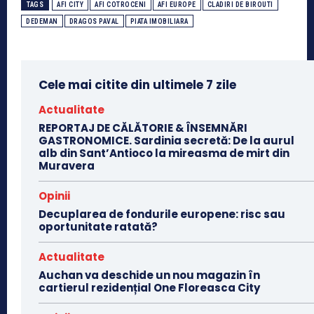
TAGS
AFI CITY
AFI COTROCENI
AFI EUROPE
CLADIRI DE BIROUTI
DEDEMAN
DRAGOS PAVAL
PIATA IMOBILIARA
Cele mai citite din ultimele 7 zile
Actualitate
REPORTAJ DE CĂLĂTORIE & ÎNSEMNĂRI
GASTRONOMICE. Sardinia secretă: De la aurul
alb din Sant’Antioco la mireasma de mirt din
Muravera
Opinii
Decuplarea de fondurile europene: risc sau
oportunitate ratată?
Actualitate
Auchan va deschide un nou magazin în
cartierul rezidențial One Floreasca City