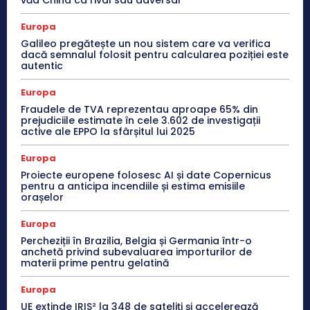
văd China ca rival sau adversar
Europa
Galileo pregătește un nou sistem care va verifica
dacă semnalul folosit pentru calcularea poziției este
autentic
Europa
Fraudele de TVA reprezentau aproape 65% din
prejudiciile estimate în cele 3.602 de investigații
active ale EPPO la sfârșitul lui 2025
Europa
Proiecte europene folosesc AI și date Copernicus
pentru a anticipa incendiile și estima emisiile
orașelor
Europa
Percheziții în Brazilia, Belgia și Germania într-o
anchetă privind subevaluarea importurilor de
materii prime pentru gelatină
Europa
UE extinde IRIS² la 348 de sateliți și accelerează