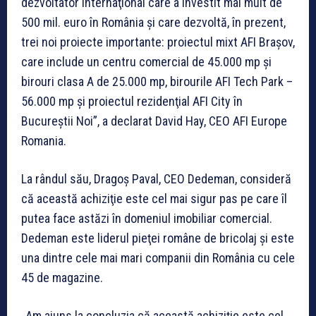
dezvoltator internaţional care a investit mai mult de
500 mil. euro în România şi care dezvoltă, în prezent,
trei noi proiecte importante: proiectul mixt AFI Braşov,
care include un centru comercial de 45.000 mp şi
birouri clasa A de 25.000 mp, birourile AFI Tech Park –
56.000 mp şi proiectul rezidenţial AFI City în
Bucureştii Noi”, a declarat David Hay, CEO AFI Europe
Romania.
La rândul său, Dragoş Paval, CEO Dedeman, consideră
că această achiziţie este cel mai sigur pas pe care îl
putea face astăzi în domeniul imobiliar comercial.
Dedeman este liderul pieţei române de bricolaj şi este
una dintre cele mai mari companii din România cu cele
45 de magazine.
„Am ajuns la concluzia că această achiziţie este cel