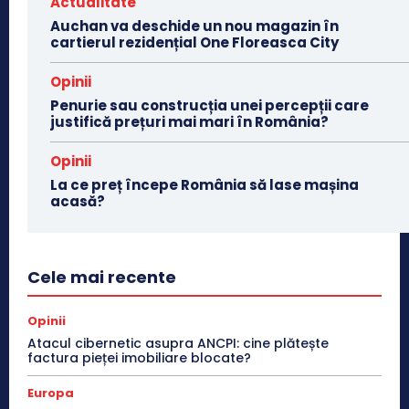
Actualitate
Auchan va deschide un nou magazin în
cartierul rezidențial One Floreasca City
Opinii
Penurie sau construcția unei percepții care
justifică prețuri mai mari în România?
Opinii
La ce preț începe România să lase mașina
acasă?
Cele mai recente
Opinii
Atacul cibernetic asupra ANCPI: cine plătește
factura pieței imobiliare blocate?
Europa