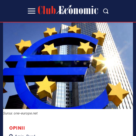
Sursa: one-europe.net
OPINII