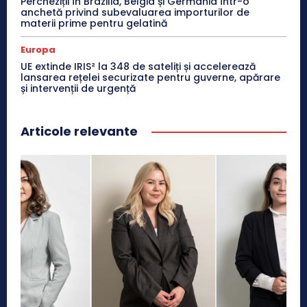
Percheziții în Brazilia, Belgia și Germania într-o
anchetă privind subevaluarea importurilor de
materii prime pentru gelatină
Europa
UE extinde IRIS² la 348 de sateliți și accelerează
lansarea rețelei securizate pentru guverne, apărare
și intervenții de urgență
Articole relevante