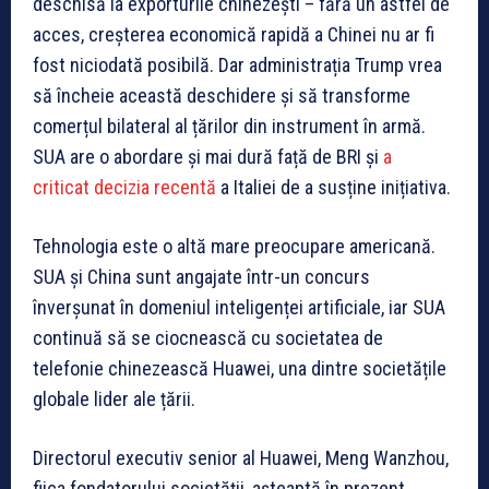
deschisă la exporturile chinezești – fără un astfel de
acces, creșterea economică rapidă a Chinei nu ar fi
fost niciodată posibilă. Dar administrația Trump vrea
să încheie această deschidere și să transforme
comerțul bilateral al țărilor din instrument în armă.
SUA are o abordare și mai dură față de BRI și
a
criticat
decizia recentă
a Italiei de a susține inițiativa.
Tehnologia este o altă mare preocupare americană.
SUA și China sunt angajate într-un concurs
înverșunat în domeniul inteligenței artificiale, iar SUA
continuă să se ciocnească cu societatea de
telefonie chinezească Huawei, una dintre societățile
globale lider ale țării.
Directorul executiv senior al Huawei, Meng Wanzhou,
fiica fondatorului societății, așteaptă în prezent