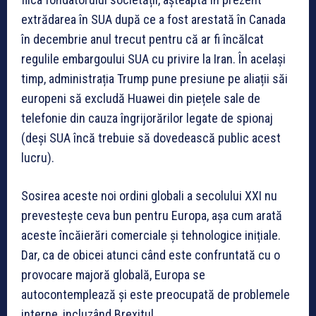
extrădarea în SUA după ce a fost arestată în Canada
în decembrie anul trecut pentru că ar fi încălcat
regulile embargoului SUA cu privire la Iran. În același
timp, administrația Trump pune presiune pe aliații săi
europeni să excludă Huawei din piețele sale de
telefonie din cauza îngrijorărilor legate de spionaj
(deși SUA încă trebuie să dovedească public acest
lucru).
Sosirea aceste noi ordini globali a secolului XXI nu
prevestește ceva bun pentru Europa, așa cum arată
aceste încăierări comerciale și tehnologice inițiale.
Dar, ca de obicei atunci când este confruntată cu o
provocare majoră globală, Europa se
autocontemplează și este preocupată de problemele
interne, incluzând Brexitul.