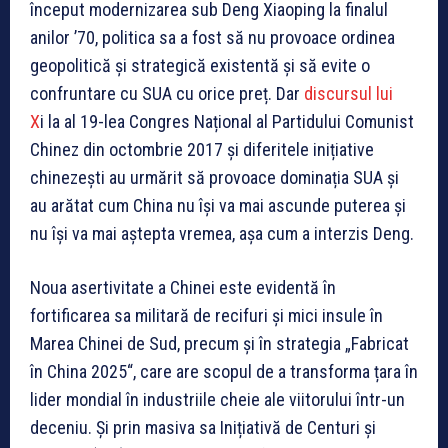
început modernizarea sub Deng Xiaoping la finalul
anilor ’70, politica sa a fost să nu provoace ordinea
geopolitică și strategică existentă și să evite o
confruntare cu SUA cu orice preț. Dar
discursul lui
X
i la al 19-lea Congres Național al Partidului Comunist
Chinez din octombrie 2017 și diferitele inițiative
chinezești au urmărit să provoace dominația SUA și
au arătat cum China nu își va mai ascunde puterea și
nu își va mai aștepta vremea, așa cum a interzis Deng.
Noua asertivitate a Chinei este evidentă în
fortificarea sa militară de recifuri și mici insule în
Marea Chinei de Sud, precum și în strategia „Fabricat
în China 2025“, care are scopul de a transforma țara în
lider mondial în industriile cheie ale viitorului într-un
deceniu. Și prin masiva sa Inițiativă de Centuri și