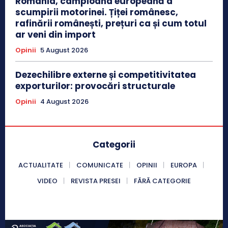
România, campioana europeană a
scumpirii motorinei. Țiței românesc,
rafinării românești, prețuri ca și cum totul
ar veni din import
Opinii
5 August 2026
Dezechilibre externe și competitivitatea
exporturilor: provocări structurale
Opinii
4 August 2026
Categorii
ACTUALITATE
COMUNICATE
OPINII
EUROPA
VIDEO
REVISTA PRESEI
FĂRĂ CATEGORIE