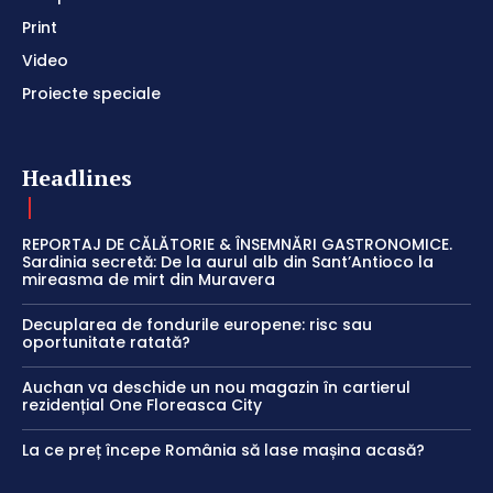
Print
Video
Proiecte speciale
Headlines
REPORTAJ DE CĂLĂTORIE & ÎNSEMNĂRI GASTRONOMICE.
Sardinia secretă: De la aurul alb din Sant’Antioco la
mireasma de mirt din Muravera
Decuplarea de fondurile europene: risc sau
oportunitate ratată?
Auchan va deschide un nou magazin în cartierul
rezidențial One Floreasca City
La ce preț începe România să lase mașina acasă?