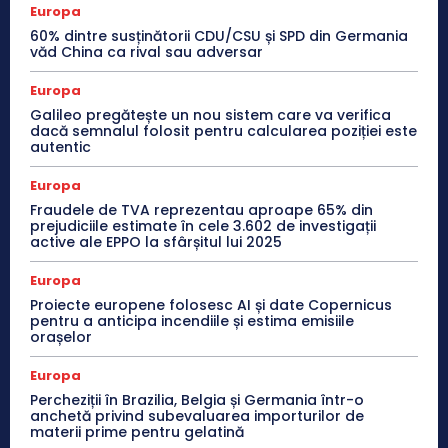
Europa
60% dintre susținătorii CDU/CSU și SPD din Germania
văd China ca rival sau adversar
Europa
Galileo pregătește un nou sistem care va verifica
dacă semnalul folosit pentru calcularea poziției este
autentic
Europa
Fraudele de TVA reprezentau aproape 65% din
prejudiciile estimate în cele 3.602 de investigații
active ale EPPO la sfârșitul lui 2025
Europa
Proiecte europene folosesc AI și date Copernicus
pentru a anticipa incendiile și estima emisiile
orașelor
Europa
Percheziții în Brazilia, Belgia și Germania într-o
anchetă privind subevaluarea importurilor de
materii prime pentru gelatină