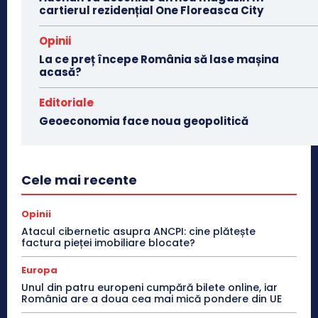
cartierul rezidențial One Floreasca City
Opinii
La ce preț începe România să lase mașina
acasă?
Editoriale
Geoeconomia face noua geopolitică
Cele mai recente
Opinii
Atacul cibernetic asupra ANCPI: cine plătește
factura pieței imobiliare blocate?
Europa
Unul din patru europeni cumpără bilete online, iar
România are a doua cea mai mică pondere din UE