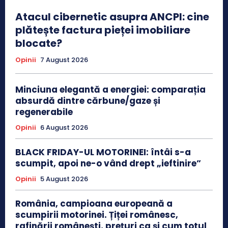
Atacul cibernetic asupra ANCPI: cine
plătește factura pieței imobiliare
blocate?
Opinii
7 August 2026
Minciuna elegantă a energiei: comparația
absurdă dintre cărbune/gaze și
regenerabile
Opinii
6 August 2026
BLACK FRIDAY-UL MOTORINEI: întâi s-a
scumpit, apoi ne-o vând drept „ieftinire”
Opinii
5 August 2026
România, campioana europeană a
scumpirii motorinei. Țiței românesc,
rafinării românești, prețuri ca și cum totul