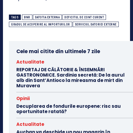
TAGS
BNR
DATOTIA EXTERNA
DEFICITUL DE CONT CURENT
GRADUL DE ACOPERIRE AL IMPORTURILOR
SERVICIUL DATORIEI EXTERNE
Cele mai citite din ultimele 7 zile
Actualitate
REPORTAJ DE CĂLĂTORIE & ÎNSEMNĂRI
GASTRONOMICE. Sardinia secretă: De la aurul
alb din Sant’Antioco la mireasma de mirt din
Muravera
Opinii
Decuplarea de fondurile europene: risc sau
oportunitate ratată?
Actualitate
Auchan va deschide un nou magazin în