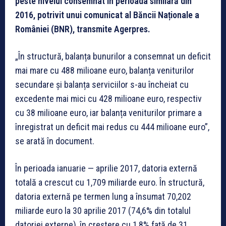
peste nivelul consemnat în perioada similară din
2016, potrivit unui comunicat al Băncii Naționale a
României (BNR), transmite Agerpres.
„În structură, balanța bunurilor a consemnat un deficit
mai mare cu 488 milioane euro, balanța veniturilor
secundare și balanța serviciilor s-au încheiat cu
excedente mai mici cu 428 milioane euro, respectiv
cu 38 milioane euro, iar balanța veniturilor primare a
înregistrat un deficit mai redus cu 444 milioane euro”,
se arată în document.
În perioada ianuarie — aprilie 2017, datoria externă
totală a crescut cu 1,709 miliarde euro. În structură,
datoria externă pe termen lung a însumat 70,202
miliarde euro la 30 aprilie 2017 (74,6% din totalul
datoriei externe), în creștere cu 1,8% față de 31