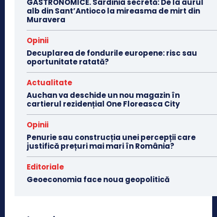
GASTRONOMICE. Sardinia secretă: De la aurul
alb din Sant’Antioco la mireasma de mirt din
Muravera
Opinii
Decuplarea de fondurile europene: risc sau
oportunitate ratată?
Actualitate
Auchan va deschide un nou magazin în
cartierul rezidențial One Floreasca City
Opinii
Penurie sau construcția unei percepții care
justifică prețuri mai mari în România?
Editoriale
Geoeconomia face noua geopolitică