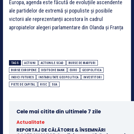
Europa, agenda este făcută de evoluțiile ascendente
ale partidelor de extremă și populiste și posibile
victorii ale reprezentanții acestora în cadrul
apropiatelor alegeri parlamentare din Olanda și Franța
TAGS
ACTIUNI
ACTIUNILE SCAD
BURSE DE MARFURI
BURSE EUROPENE
DEUTSCHE BANK
EURO
GEOPOLITICA
INDICI FUTURES
INSTABILITATE GEOPOLITICA
INVESTITORI
PIETE DE CAPITAL
RISC
SUA
Cele mai citite din ultimele 7 zile
Actualitate
REPORTAJ DE CĂLĂTORIE & ÎNSEMNĂRI