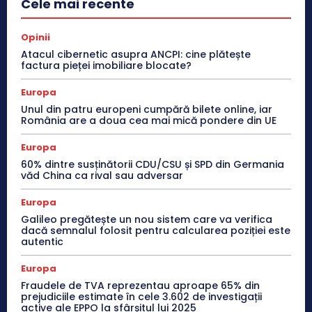
Cele mai recente
Opinii
Atacul cibernetic asupra ANCPI: cine plătește
factura pieței imobiliare blocate?
Europa
Unul din patru europeni cumpără bilete online, iar
România are a doua cea mai mică pondere din UE
Europa
60% dintre susținătorii CDU/CSU și SPD din Germania
văd China ca rival sau adversar
Europa
Galileo pregătește un nou sistem care va verifica
dacă semnalul folosit pentru calcularea poziției este
autentic
Europa
Fraudele de TVA reprezentau aproape 65% din
prejudiciile estimate în cele 3.602 de investigații
active ale EPPO la sfârșitul lui 2025