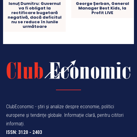
Ionuț Dumitru: Guvernul
George Șerban, General
va fi obligat la
Manager Best Kids, la
rectificare bugetară
Profit LIVE
negativă, dacă deficitul
nu se reduce în lunile
următoare
ClubEconomic - știri și analize despre economie, politici
europene și tendințe globale. Informație clară, pentru cititori
informați.
ISSN: 3120 - 2403