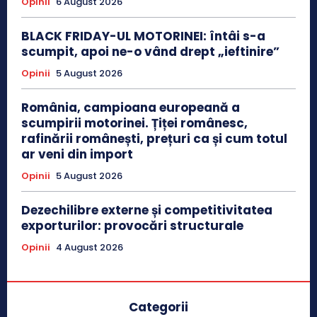
Opinii
6 August 2026
BLACK FRIDAY-UL MOTORINEI: întâi s-a
scumpit, apoi ne-o vând drept „ieftinire”
Opinii
5 August 2026
România, campioana europeană a
scumpirii motorinei. Țiței românesc,
rafinării românești, prețuri ca și cum totul
ar veni din import
Opinii
5 August 2026
Dezechilibre externe și competitivitatea
exporturilor: provocări structurale
Opinii
4 August 2026
Categorii