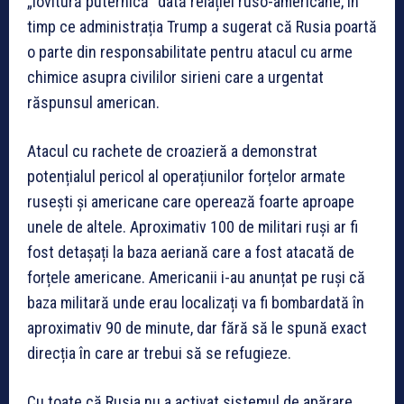
„lovitură puternică” dată relației ruso-americane, în
timp ce administrația Trump a sugerat că Rusia poartă
o parte din responsabilitate pentru atacul cu arme
chimice asupra civililor sirieni care a urgentat
răspunsul american.
Atacul cu rachete de croazieră a demonstrat
potențialul pericol al operațiunilor forțelor armate
rusești și americane care operează foarte aproape
unele de altele. Aproximativ 100 de militari ruși ar fi
fost detașați la baza aeriană care a fost atacată de
forțele americane. Americanii i-au anunțat pe ruși că
baza militară unde erau localizați va fi bombardată în
aproximativ 90 de minute, dar fără să le spună exact
direcția în care ar trebui să se refugieze.
Cu toate că Rusia nu a activat sistemul de apărare