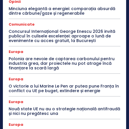
Opinii
Minciuna elegantă a energiei: comparația absurdă
dintre cărbune/gaze și regenerabile
Comunicate
Concursul Internațional George Enescu 2026 invită
publicul în culisele excelenței: aproape o lună de
evenimente cu acces gratuit, la București
Europa
Polonia are nevoie de captarea carbonului pentru
industria grea, dar proiectele nu pot atrage încă
finanțare la scară largă
Europa
O victorie a lui Marine Le Pen ar putea pune Franța în
conflict cu UE pe buget, extindere și energie
Europa
Nouă state UE nu au o strategie națională antifraudă
și nici nu pregătesc una
Europa