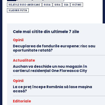
RELATIILE RUSO-AMERICANE
RUSIA
SIRIA
SUA
VICTIME
VLADIMIR PUTIN
Cele mai citite din ultimele 7 zile
Opinii
Decuplarea de fondurile europene: risc sau
oportunitate ratată?
Actualitate
Auchan va deschide un nou magazin în
cartierul rezidențial One Floreasca City
Opinii
La ce preț începe România să lase mașina
acasă?
Editoriale