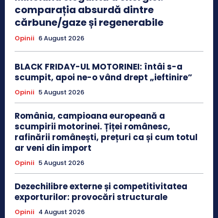
comparația absurdă dintre
cărbune/gaze și regenerabile
Opinii
6 August 2026
BLACK FRIDAY-UL MOTORINEI: întâi s-a
scumpit, apoi ne-o vând drept „ieftinire”
Opinii
5 August 2026
România, campioana europeană a
scumpirii motorinei. Țiței românesc,
rafinării românești, prețuri ca și cum totul
ar veni din import
Opinii
5 August 2026
Dezechilibre externe și competitivitatea
exporturilor: provocări structurale
Opinii
4 August 2026