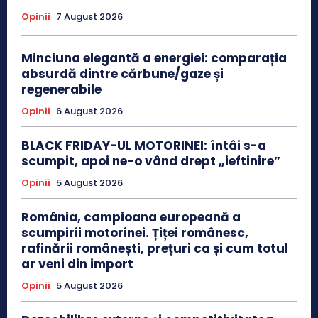
Opinii
7 August 2026
Minciuna elegantă a energiei: comparația
absurdă dintre cărbune/gaze și
regenerabile
Opinii
6 August 2026
BLACK FRIDAY-UL MOTORINEI: întâi s-a
scumpit, apoi ne-o vând drept „ieftinire”
Opinii
5 August 2026
România, campioana europeană a
scumpirii motorinei. Țiței românesc,
rafinării românești, prețuri ca și cum totul
ar veni din import
Opinii
5 August 2026