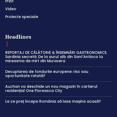
Print
Video
Proiecte speciale
Headlines
REPORTAJ DE CĂLĂTORIE & ÎNSEMNĂRI GASTRONOMICE.
Sardinia secretă: De la aurul alb din Sant’Antioco la
mireasma de mirt din Muravera
Decuplarea de fondurile europene: risc sau
oportunitate ratată?
Auchan va deschide un nou magazin în cartierul
rezidențial One Floreasca City
La ce preț începe România să lase mașina acasă?