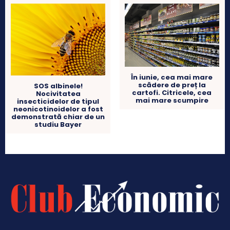
În iunie, cea mai mare
scădere de preț la
SOS albinele!
cartofi. Citricele, cea
Nocivitatea
mai mare scumpire
insecticidelor de tipul
neonicotinoidelor a fost
demonstrată chiar de un
studiu Bayer