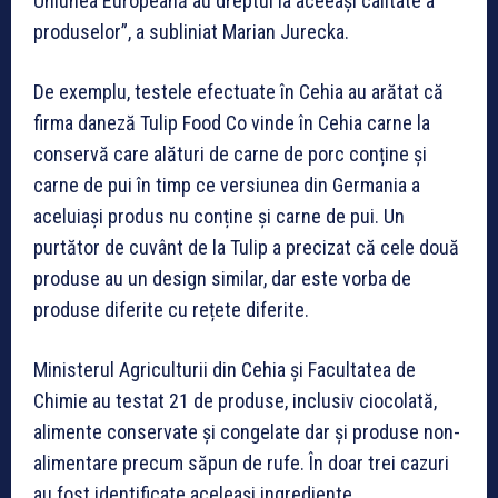
Uniunea Europeană au dreptul la aceeași calitate a
produselor”, a subliniat Marian Jurecka.
De exemplu, testele efectuate în Cehia au arătat că
firma daneză Tulip Food Co vinde în Cehia carne la
conservă care alături de carne de porc conține și
carne de pui în timp ce versiunea din Germania a
aceluiași produs nu conține și carne de pui. Un
purtător de cuvânt de la Tulip a precizat că cele două
produse au un design similar, dar este vorba de
produse diferite cu rețete diferite.
Ministerul Agriculturii din Cehia și Facultatea de
Chimie au testat 21 de produse, inclusiv ciocolată,
alimente conservate și congelate dar și produse non-
alimentare precum săpun de rufe. În doar trei cazuri
au fost identificate aceleași ingrediente.