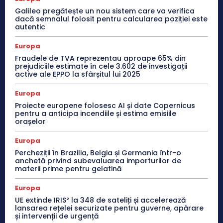
Galileo pregătește un nou sistem care va verifica
dacă semnalul folosit pentru calcularea poziției este
autentic
Europa
Fraudele de TVA reprezentau aproape 65% din
prejudiciile estimate în cele 3.602 de investigații
active ale EPPO la sfârșitul lui 2025
Europa
Proiecte europene folosesc AI și date Copernicus
pentru a anticipa incendiile și estima emisiile
orașelor
Europa
Percheziții în Brazilia, Belgia și Germania într-o
anchetă privind subevaluarea importurilor de
materii prime pentru gelatină
Europa
UE extinde IRIS² la 348 de sateliți și accelerează
lansarea rețelei securizate pentru guverne, apărare
și intervenții de urgență