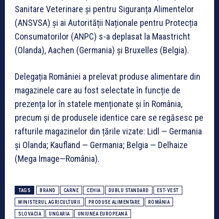
Sanitare Veterinare și pentru Siguranța Alimentelor
(ANSVSA) și ai Autorității Naționale pentru Protecția
Consumatorilor (ANPC) s-a deplasat la Maastricht
(Olanda), Aachen (Germania) și Bruxelles (Belgia).
Delegația României a prelevat produse alimentare din
magazinele care au fost selectate în funcție de
prezența lor în statele menționate și în România,
precum și de produsele identice care se regăsesc pe
rafturile magazinelor din țările vizate: Lidl — Germania
și Olanda; Kaufland — Germania; Belgia — Delhaize
(Mega Image—România).
TAGS
BRAND
CARNE
CEHIA
DUBLU STANDARD
EST-VEST
MINISTERUL AGRICULTURII
PRODUSE ALIMENTARE
ROMÂNIA
SLOVACIA
UNGARIA
UNIUNEA EUROPEANĂ