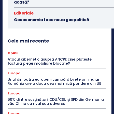
acasă?
Editoriale
Geoeconomia face noua geopolitică
Cele mai recente
Opinii
Atacul cibernetic asupra ANCPI: cine plătește
factura pieței imobiliare blocate?
Europa
Unul din patru europeni cumpără bilete online, iar
România are a doua cea mai mică pondere din UE
Europa
60% dintre susținătorii CDU/CSU și SPD din Germania
văd China ca rival sau adversar
Europa