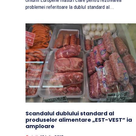
Uniunii Europene măsuri clare pentru rezolvarea
problemei referitoare la dublul standard al...
Scandalul dublului standard al
produselor alimentare „EST-VEST” ia
amploare