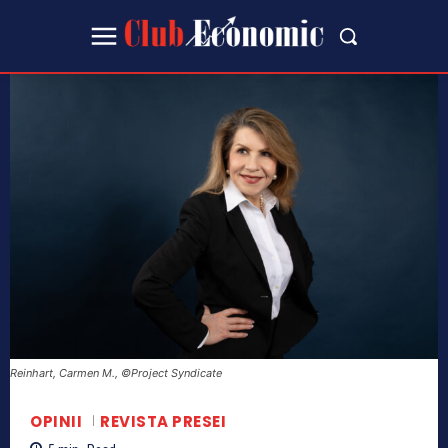
Reinhart, Carmen M., ©Project Syndicate
OPINII
REVISTA PRESEI