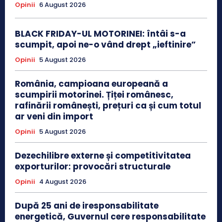
Opinii
6 August 2026
BLACK FRIDAY-UL MOTORINEI: întâi s-a
scumpit, apoi ne-o vând drept „ieftinire”
Opinii
5 August 2026
România, campioana europeană a
scumpirii motorinei. Țiței românesc,
rafinării românești, prețuri ca și cum totul
ar veni din import
Opinii
5 August 2026
Dezechilibre externe și competitivitatea
exporturilor: provocări structurale
Opinii
4 August 2026
După 25 ani de iresponsabilitate
energetică, Guvernul cere responsabilitate