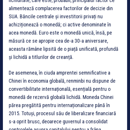
lichiditate, care este, probabil, principalul factor ce
alimentează complacerea factorilor de decizie din
SUA. Băncile centrale și investitorii privați nu
achiziționează o monedă; ci active denominate în
acea monedă. Euro este o monedă unică, însă, pe
măsură ce se apropie cea de-a 30-a aniversare,
aceasta rămâne lipsită de o piață unificată, profundă
și lichidă a titlurilor de creanță.
De asemenea, în ciuda amprentei semnificative a
Chinei în economia globală, renminbi nu dispune de
convertibilitate internațională, esențială pentru o
monedă de rezervă globală lichidă. Moneda Chinei
părea pregătită pentru internaționalizare până în
2015. Totuși, procesul său de liberalizare financiară
s-a oprit brusc, deoarece guvernul a consolidat
controalele asupra capitalului pentru a frâna