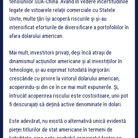
tensiunilor SUA-China. Având în vedere incertitudinile
legate de viitoarele relații comerciale cu Statele
Unite, multe țări își acoperă riscurile și și-au
intensificat eforturile de diversificare a portofoliilor în
afara dolarului american.
Mai mult, investitorii privați, deși încă atrași de
dinamismul acțiunilor americane și al investițiilor în
tehnologie, și-au exprimat totodată îngrijorări
crescânde cu privire la viitorul dolarului american,
acoperindu-și din ce în ce mai mult expunerile. Și,
întrucât acoperirea riscului este costisitoare, unii pot
fi descurajați să dețină active denominate în dolari.
Este adevărat, nu există o alternativă unică evidentă
pieței titlurilor de stat americane în termeni de