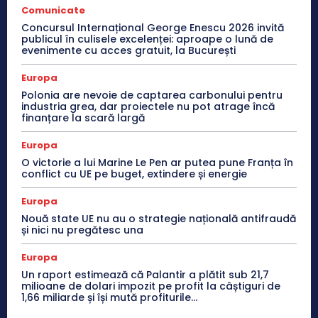
Comunicate
Concursul Internațional George Enescu 2026 invită
publicul în culisele excelenței: aproape o lună de
evenimente cu acces gratuit, la București
Europa
Polonia are nevoie de captarea carbonului pentru
industria grea, dar proiectele nu pot atrage încă
finanțare la scară largă
Europa
O victorie a lui Marine Le Pen ar putea pune Franța în
conflict cu UE pe buget, extindere și energie
Europa
Nouă state UE nu au o strategie națională antifraudă
și nici nu pregătesc una
Europa
Un raport estimează că Palantir a plătit sub 21,7
milioane de dolari impozit pe profit la câștiguri de
1,66 miliarde și își mută profiturile...