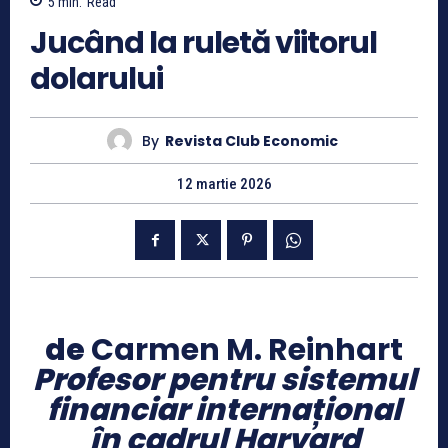
5
min.
Read
Jucând la ruletă viitorul
dolarului
By
Revista Club Economic
12 martie 2026
de
Carmen M. Reinhart
Profesor pentru sistemul
financiar internațional
în cadrul Harvard