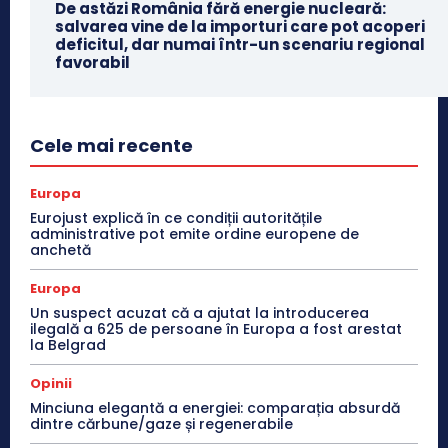
De astăzi România fără energie nucleară:
salvarea vine de la importuri care pot acoperi
deficitul, dar numai într-un scenariu regional
favorabil
Cele mai recente
Europa
Eurojust explică în ce condiții autoritățile
administrative pot emite ordine europene de
anchetă
Europa
Un suspect acuzat că a ajutat la introducerea
ilegală a 625 de persoane în Europa a fost arestat
la Belgrad
Opinii
Minciuna elegantă a energiei: comparația absurdă
dintre cărbune/gaze și regenerabile