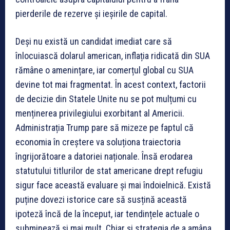
pierderile de rezerve și ieșirile de capital.
Deși nu există un candidat imediat care să
înlocuiască dolarul american, inflația ridicată din SUA
rămâne o amenințare, iar comerțul global cu SUA
devine tot mai fragmentat. În acest context, factorii
de decizie din Statele Unite nu se pot mulțumi cu
menținerea privilegiului exorbitant al Americii.
Administrația Trump pare să mizeze pe faptul că
economia în creștere va soluționa traiectoria
îngrijorătoare a datoriei naționale. Însă erodarea
statutului titlurilor de stat americane drept refugiu
sigur face această evaluare și mai îndoielnică. Există
puține dovezi istorice care să susțină această
ipoteză încă de la început, iar tendințele actuale o
subminează și mai mult. Chiar și strategia de a amâna