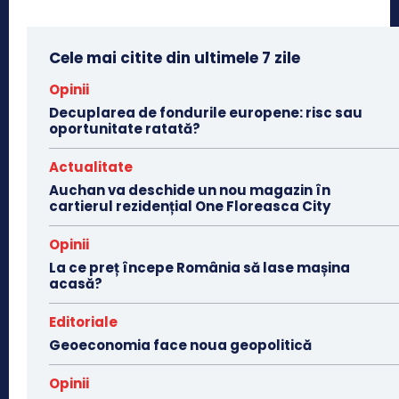
Cele mai citite din ultimele 7 zile
Opinii
Decuplarea de fondurile europene: risc sau
oportunitate ratată?
Actualitate
Auchan va deschide un nou magazin în
cartierul rezidențial One Floreasca City
Opinii
La ce preț începe România să lase mașina
acasă?
Editoriale
Geoeconomia face noua geopolitică
Opinii