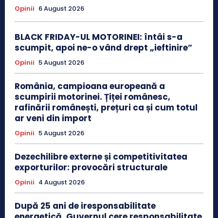
Opinii
6 August 2026
BLACK FRIDAY-UL MOTORINEI: întâi s-a
scumpit, apoi ne-o vând drept „ieftinire”
Opinii
5 August 2026
România, campioana europeană a
scumpirii motorinei. Țiței românesc,
rafinării românești, prețuri ca și cum totul
ar veni din import
Opinii
5 August 2026
Dezechilibre externe și competitivitatea
exporturilor: provocări structurale
Opinii
4 August 2026
După 25 ani de iresponsabilitate
energetică, Guvernul cere responsabilitate