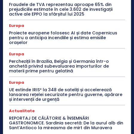
Fraudele de TVA reprezentau aproape 65% din
prejudiciile estimate în cele 3.602 de investigații
active ale EPPO la sfârșitul lui 2025
Europa
Proiecte europene folosesc AI și date Copernicus
pentru a anticipa incendiile și estima emisiile
orașelor
Europa
Percheziții în Brazilia, Belgia și Germania într-o
anchetă privind subevaluarea importurilor de
materii prime pentru gelatină
Europa
UE extinde IRIS² la 348 de sateliți și accelerează
lansarea rețelei securizate pentru guverne, apărare
și intervenții de urgență
Actualitate
REPORTAJ DE CĂLĂTORIE & ÎNSEMNĂRI
GASTRONOMICE. Sardinia secretă: De la aurul alb din
Sant’Antioco la mireasma de mirt din Muravera