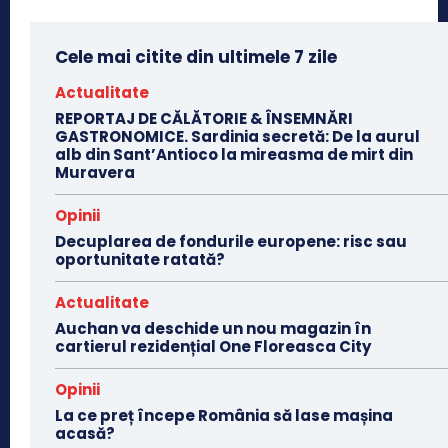
Cele mai citite din ultimele 7 zile
Actualitate
REPORTAJ DE CĂLĂTORIE & ÎNSEMNĂRI
GASTRONOMICE. Sardinia secretă: De la aurul
alb din Sant’Antioco la mireasma de mirt din
Muravera
Opinii
Decuplarea de fondurile europene: risc sau
oportunitate ratată?
Actualitate
Auchan va deschide un nou magazin în
cartierul rezidențial One Floreasca City
Opinii
La ce preț începe România să lase mașina
acasă?