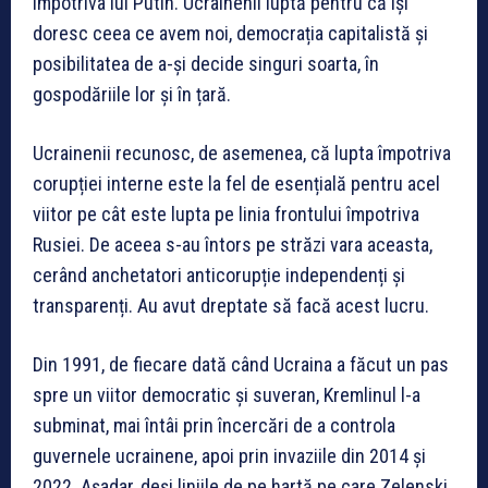
împotriva lui Putin. Ucrainenii luptă pentru că își
doresc ceea ce avem noi, democrația capitalistă și
posibilitatea de a-și decide singuri soarta, în
gospodăriile lor și în țară.
Ucrainenii recunosc, de asemenea, că lupta împotriva
corupției interne este la fel de esențială pentru acel
viitor pe cât este lupta pe linia frontului împotriva
Rusiei. De aceea s-au întors pe străzi vara aceasta,
cerând anchetatori anticorupție independenți și
transparenți. Au avut dreptate să facă acest lucru.
Din 1991, de fiecare dată când Ucraina a făcut un pas
spre un viitor democratic și suveran, Kremlinul l-a
subminat, mai întâi prin încercări de a controla
guvernele ucrainene, apoi prin invaziile din 2014 și
2022. Așadar, deși liniile de pe hartă pe care Zelenski