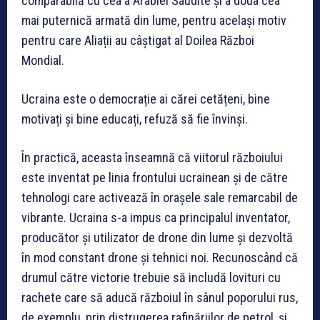
comparabilă cu cea a Arabiei Saudite și a doua cea
mai puternică armată din lume, pentru același motiv
pentru care Aliații au câștigat al Doilea Război
Mondial.
Ucraina este o democrație ai cărei cetățeni, bine
motivați și bine educați, refuză să fie învinși.
În practică, aceasta înseamnă că viitorul războiului
este inventat pe linia frontului ucrainean și de către
tehnologi care activează în orașele sale remarcabil de
vibrante. Ucraina s-a impus ca principalul inventator,
producător și utilizator de drone din lume și dezvoltă
în mod constant drone și tehnici noi. Recunoscând că
drumul către victorie trebuie să includă lovituri cu
rachete care să aducă războiul în sânul poporului rus,
de exemplu, prin distrugerea rafinăriilor de petrol, și