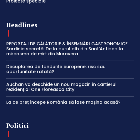
Proiecte speciale
Headlines
REPORTAJ DE CĂLĂTORIE & ÎNSEMNĂRI GASTRONOMICE.
Sardinia secretă: De la aurul alb din Sant’Antioco la
mireasma de mirt din Muravera
Decuplarea de fondurile europene: risc sau
oportunitate ratată?
Auchan va deschide un nou magazin în cartierul
rezidențial One Floreasca City
La ce preț începe România să lase mașina acasă?
Politici