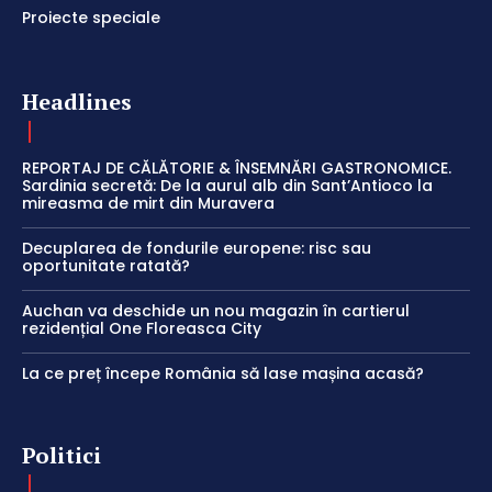
Proiecte speciale
Headlines
REPORTAJ DE CĂLĂTORIE & ÎNSEMNĂRI GASTRONOMICE.
Sardinia secretă: De la aurul alb din Sant’Antioco la
mireasma de mirt din Muravera
Decuplarea de fondurile europene: risc sau
oportunitate ratată?
Auchan va deschide un nou magazin în cartierul
rezidențial One Floreasca City
La ce preț începe România să lase mașina acasă?
Politici