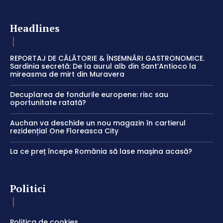
Headlines
REPORTAJ DE CĂLĂTORIE & ÎNSEMNĂRI GASTRONOMICE.
Sardinia secretă: De la aurul alb din Sant’Antioco la
mireasma de mirt din Muravera
Decuplarea de fondurile europene: risc sau
oportunitate ratată?
Auchan va deschide un nou magazin în cartierul
rezidențial One Floreasca City
La ce preț începe România să lase mașina acasă?
Politici
Politica de cookies