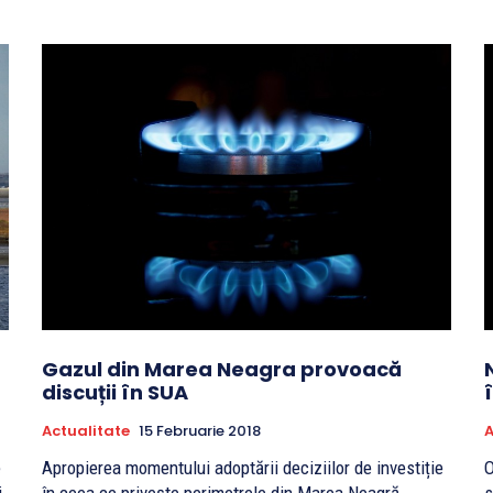
Gazul din Marea Neagra provoacă
discuții în SUA
Actualitate
15 Februarie 2018
A
e
Apropierea momentului adoptării deciziilor de investiție
O