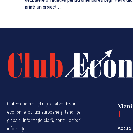
dezbatere o initiativa pentru amendarea Legii Petrolului
printr-un proiect...
ClubEconomic - știri și analize despre
Meni
economie, politici europene și tendințe
globale. Informație clară, pentru cititori
Actual
informați.