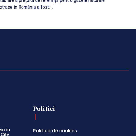
tabilire a prețului de referință pentru gazele naturale
xtrase în România a fost...
Politici
in în
Politica de cookies
 City