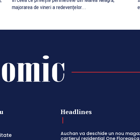
,
în ceea ce privește perimetrele din Marea Neagră,
s
majorarea de vineri a redevențelor...
e
u
Headlines
Auchan va deschide un nou magaz
itate
cartierul rezidențial One Floreasca