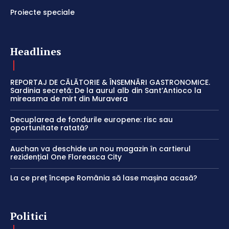
Proiecte speciale
Headlines
REPORTAJ DE CĂLĂTORIE & ÎNSEMNĂRI GASTRONOMICE.
Sardinia secretă: De la aurul alb din Sant’Antioco la
mireasma de mirt din Muravera
Decuplarea de fondurile europene: risc sau
oportunitate ratată?
Auchan va deschide un nou magazin în cartierul
rezidențial One Floreasca City
La ce preț începe România să lase mașina acasă?
Politici