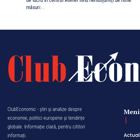
de lucru în centrul Atenei fiind nemulțumiți de noile
măsuri...
ClubEconomic - știri și analize despre
Meni
economie, politici europene și tendințe
globale. Informație clară, pentru cititori
Actual
informați.