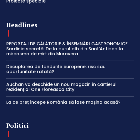
Proiecte speciale
Headlines
REPORTAJ DE CĂLĂTORIE & ÎNSEMNĂRI GASTRONOMICE.
Sardinia secretă: De la aurul alb din Sant’Antioco la
mireasma de mirt din Muravera
Decuplarea de fondurile europene: risc sau
oportunitate ratată?
Auchan va deschide un nou magazin în cartierul
rezidențial One Floreasca City
La ce preț începe România să lase mașina acasă?
Politici