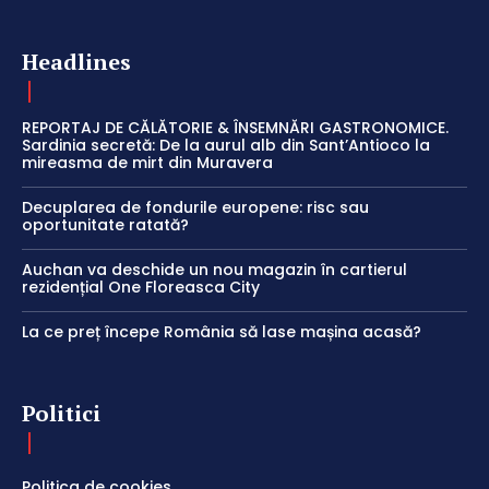
Headlines
REPORTAJ DE CĂLĂTORIE & ÎNSEMNĂRI GASTRONOMICE.
Sardinia secretă: De la aurul alb din Sant’Antioco la
mireasma de mirt din Muravera
Decuplarea de fondurile europene: risc sau
oportunitate ratată?
Auchan va deschide un nou magazin în cartierul
rezidențial One Floreasca City
La ce preț începe România să lase mașina acasă?
Politici
Politica de cookies