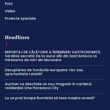
Print
Video
Proiecte speciale
Headlines
REPORTAJ DE CĂLĂTORIE & ÎNSEMNĂRI GASTRONOMICE.
Sardinia secretă: De la aurul alb din Sant’Antioco la
mireasma de mirt din Muravera
Decuplarea de fondurile europene: risc sau
oportunitate ratată?
Auchan va deschide un nou magazin în cartierul
rezidențial One Floreasca City
La ce preț începe România să lase mașina acasă?