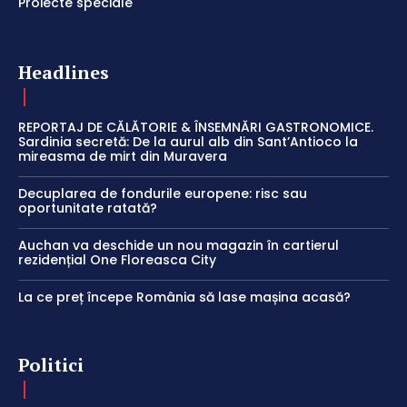
Proiecte speciale
Headlines
REPORTAJ DE CĂLĂTORIE & ÎNSEMNĂRI GASTRONOMICE.
Sardinia secretă: De la aurul alb din Sant’Antioco la
mireasma de mirt din Muravera
Decuplarea de fondurile europene: risc sau
oportunitate ratată?
Auchan va deschide un nou magazin în cartierul
rezidențial One Floreasca City
La ce preț începe România să lase mașina acasă?
Politici