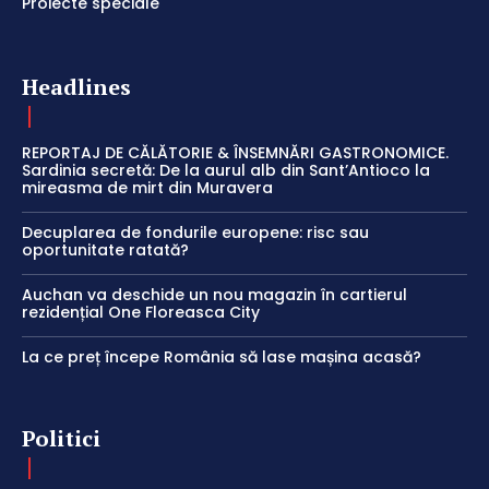
Proiecte speciale
Headlines
REPORTAJ DE CĂLĂTORIE & ÎNSEMNĂRI GASTRONOMICE.
Sardinia secretă: De la aurul alb din Sant’Antioco la
mireasma de mirt din Muravera
Decuplarea de fondurile europene: risc sau
oportunitate ratată?
Auchan va deschide un nou magazin în cartierul
rezidențial One Floreasca City
La ce preț începe România să lase mașina acasă?
Politici