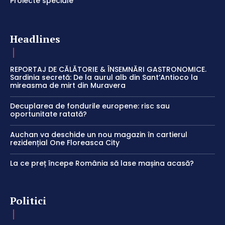
Proiecte speciale
Headlines
REPORTAJ DE CĂLĂTORIE & ÎNSEMNĂRI GASTRONOMICE.
Sardinia secretă: De la aurul alb din Sant’Antioco la
mireasma de mirt din Muravera
Decuplarea de fondurile europene: risc sau
oportunitate ratată?
Auchan va deschide un nou magazin în cartierul
rezidențial One Floreasca City
La ce preț începe România să lase mașina acasă?
Politici