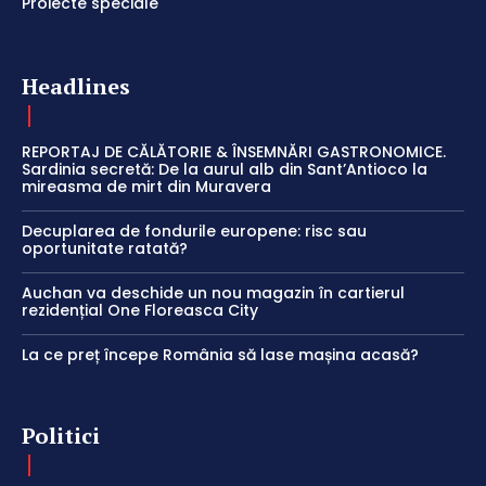
Proiecte speciale
Headlines
REPORTAJ DE CĂLĂTORIE & ÎNSEMNĂRI GASTRONOMICE.
Sardinia secretă: De la aurul alb din Sant’Antioco la
mireasma de mirt din Muravera
Decuplarea de fondurile europene: risc sau
oportunitate ratată?
Auchan va deschide un nou magazin în cartierul
rezidențial One Floreasca City
La ce preț începe România să lase mașina acasă?
Politici