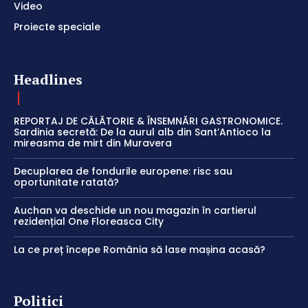
Video
Proiecte speciale
Headlines
REPORTAJ DE CĂLĂTORIE & ÎNSEMNĂRI GASTRONOMICE.
Sardinia secretă: De la aurul alb din Sant’Antioco la
mireasma de mirt din Muravera
Decuplarea de fondurile europene: risc sau
oportunitate ratată?
Auchan va deschide un nou magazin în cartierul
rezidențial One Floreasca City
La ce preț începe România să lase mașina acasă?
Politici