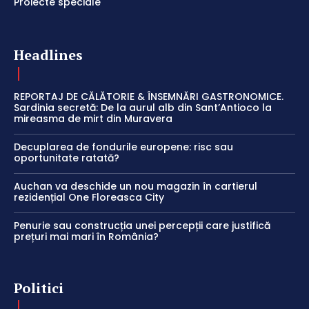
Proiecte speciale
Headlines
REPORTAJ DE CĂLĂTORIE & ÎNSEMNĂRI GASTRONOMICE.
Sardinia secretă: De la aurul alb din Sant’Antioco la
mireasma de mirt din Muravera
Decuplarea de fondurile europene: risc sau
oportunitate ratată?
Auchan va deschide un nou magazin în cartierul
rezidențial One Floreasca City
Penurie sau construcția unei percepții care justifică
prețuri mai mari în România?
Politici