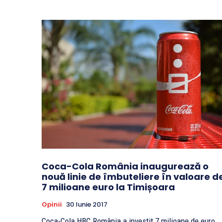
Coca-Cola România inaugurează o
nouă linie de îmbuteliere în valoare d
7 milioane euro la Timișoara
Opinii
30 Iunie 2017
Coca-Cola HBC România a investit 7 milioane de euro