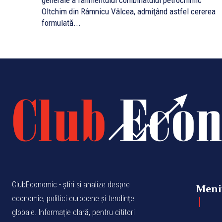
generale a falimentului combinatului petrochimic
Oltchim din Râmnicu Vâlcea, admiţând astfel cererea
formulată...
ClubEconomic - știri și analize despre
Meni
economie, politici europene și tendințe
globale. Informație clară, pentru cititori