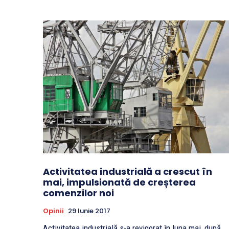
Activitatea industrială a crescut în
mai, impulsionată de creșterea
comenzilor noi
Opinii
29 Iunie 2017
Activitatea industrială s-a revigorat în luna mai, după