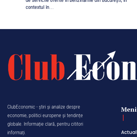
de servicile oferite în benzinăriile din Bucureşti, în
contextul în...
ClubEconomic - știri și analize despre
Meni
economie, politici europene și tendințe
globale. Informație clară, pentru cititori
Actual
informați.