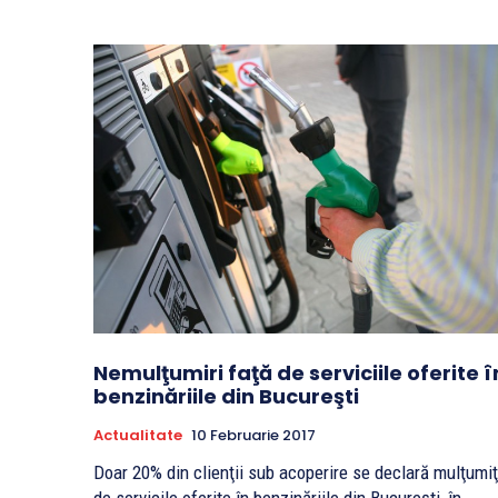
Nemulţumiri faţă de serviciile oferite î
benzinăriile din Bucureşti
Actualitate
10 Februarie 2017
Doar 20% din clienţii sub acoperire se declară mulţumiţ