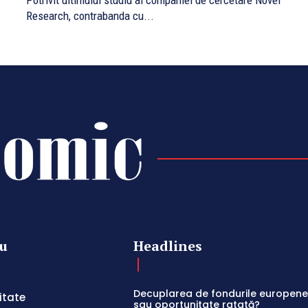
Potrivit ultimului studiu al companiei de cercetare Novel
Research, contrabanda cu...
u
Headlines
Decuplarea de fondurile europene:
itate
sau oportunitate ratată?