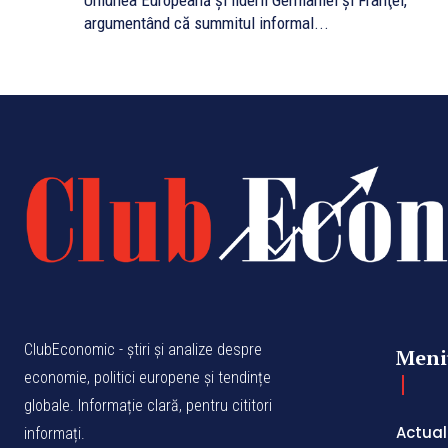
Uniunea Europeană şi liderii Germaniei şi Franţei,
argumentând că summitul informal...
ClubEconomic - știri și analize despre
Meni
economie, politici europene și tendințe
globale. Informație clară, pentru cititori
Actual
informați.