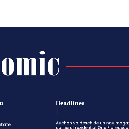
u
Headlines
Auchan va deschide un nou magaz
itate
cartierul rezidențial One Floreasca