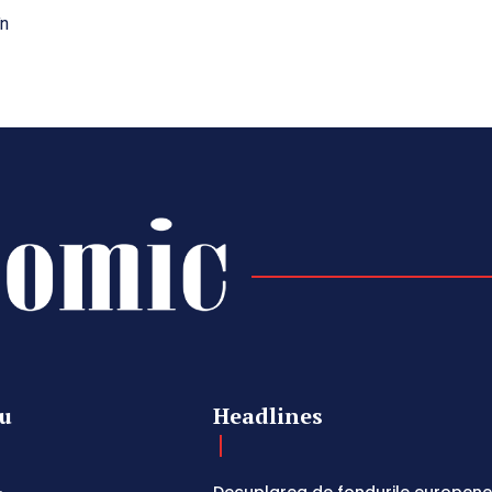
în
u
Headlines