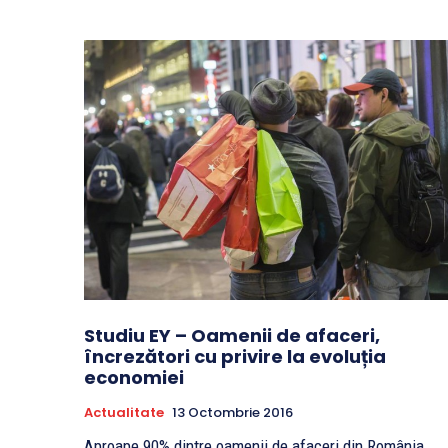
Studiu EY – Oamenii de afaceri,
încrezători cu privire la evoluția
economiei
Actualitate
13 Octombrie 2016
Aproape 90% dintre oamenii de afaceri din România