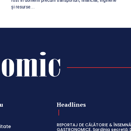
fost în domenii precum transporturi, financiar, inginerie
și resurse...
u
Headlines
REPORTAJ DE CĂLĂTORIE & ÎNSEMNĂ
itate
GASTRONOMICE. Sardinia secretă: 