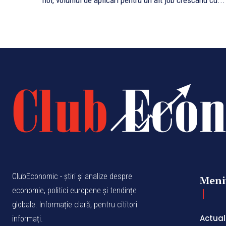
noi, volumul de aplicări pentru un alt job crescând cu...
ClubEconomic - știri și analize despre
Meni
economie, politici europene și tendințe
globale. Informație clară, pentru cititori
Actual
informați.