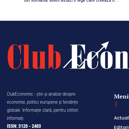
din România: avem astăzi o lege care creează o...
ClubEconomic - știri și analize despre
Meni
economie, politici europene și tendințe
globale. Informație clară, pentru cititori
Actual
informați.
ISSN: 3120 - 2403
Editori