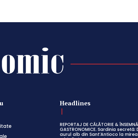
u
Headlines
REPORTAJ DE CĂLĂTORIE & ÎNSEMNĂ
itate
GASTRONOMICE. Sardinia secretă: 
aurul alb din Sant’Antioco la mir
ale